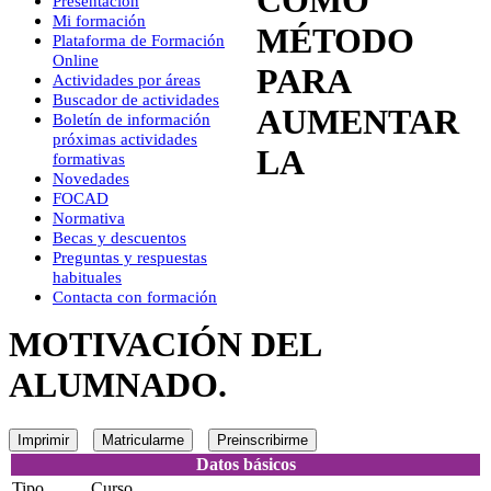
Presentación
Mi formación
MÉTODO
Plataforma de Formación
Online
PARA
Actividades por áreas
Buscador de actividades
AUMENTAR
Boletín de información
próximas actividades
LA
formativas
Novedades
FOCAD
Normativa
Becas y descuentos
Preguntas y respuestas
habituales
Contacta con formación
MOTIVACIÓN DEL
ALUMNADO.
Imprimir
Matricularme
Preinscribirme
Datos básicos
Tipo
Curso