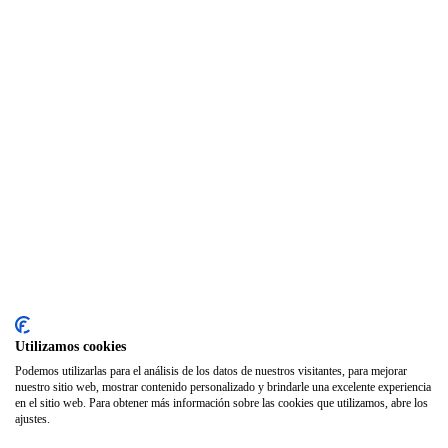
SODEP
Seguro Responsabilidad Civil
Foros
Biblioteca
Publicaciones
Publicaciones de carácter gratuito
Bibliotecas gratuitas de psicología
Enlaces de Interés
Webs de Colegiad@s
Correo electrónico
Utilizamos cookies
Soporte Remoto
Podemos utilizarlas para el análisis de los datos de nuestros visitantes, para mejorar
nuestro sitio web, mostrar contenido personalizado y brindarle una excelente experiencia
2026 © Col·legi Oficial de Psicologia de la Comunitat Valenciana.
en el sitio web. Para obtener más información sobre las cookies que utilizamos, abre los
ajustes.
Política de privacidad
Política de Cookies