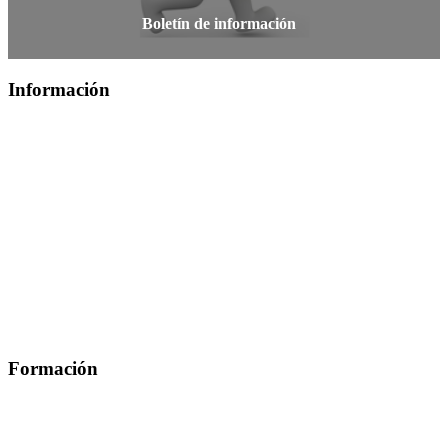
Boletín de información
Información
Quiénes Somos
Departamentos
Horarios, direcciones y teléfonos
Junta de Gobierno
Comisiones y Grupos de Trabajo
Formación
Presentación
Mi formación