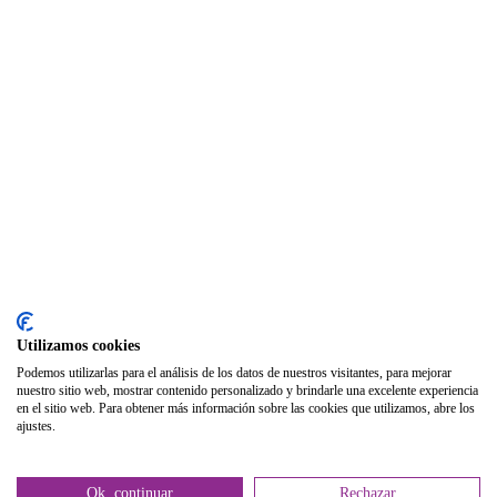
Seguro Responsabilidad Civil
Foros
Biblioteca
Publicaciones
Publicaciones de carácter gratuito
Bibliotecas gratuitas de psicología
Enlaces de Interés
Webs de Colegiad@s
Correo electrónico
Utilizamos cookies
Soporte Remoto
Podemos utilizarlas para el análisis de los datos de nuestros visitantes, para mejorar
nuestro sitio web, mostrar contenido personalizado y brindarle una excelente experiencia
2026 © Col·legi Oficial de Psicologia de la Comunitat Valenciana.
en el sitio web. Para obtener más información sobre las cookies que utilizamos, abre los
ajustes.
Política de privacidad
Política de Cookies
Ok, continuar
Rechazar