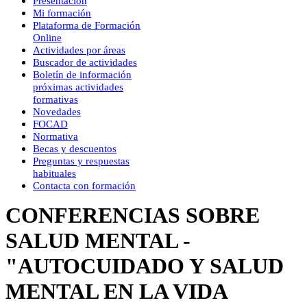
Presentación
Mi formación
Plataforma de Formación
Online
Actividades por áreas
Buscador de actividades
Boletín de información
próximas actividades
formativas
Novedades
FOCAD
Normativa
Becas y descuentos
Preguntas y respuestas
habituales
Contacta con formación
CONFERENCIAS SOBRE
SALUD MENTAL -
"AUTOCUIDADO Y SALUD
MENTAL EN LA VIDA