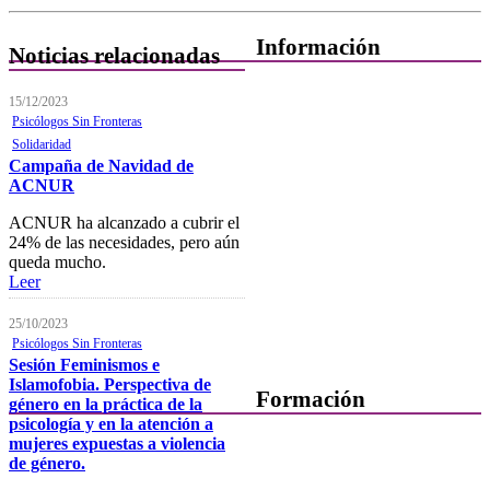
Información
Noticias relacionadas
Quiénes Somos
15/12/2023
Psicólogos Sin Fronteras
Departamentos
Solidaridad
Campaña de Navidad de
Horarios, direcciones y
ACNUR
teléfonos
ACNUR ha alcanzado a cubrir el
Junta de Gobierno
24% de las necesidades, pero aún
queda mucho.
Comisiones y Grupos de
Leer
Trabajo
25/10/2023
Psicólogos Sin Fronteras
Sesión Feminismos e
Islamofobia. Perspectiva de
Formación
género en la práctica de la
psicología y en la atención a
mujeres expuestas a violencia
Presentación
de género.
Mi formación