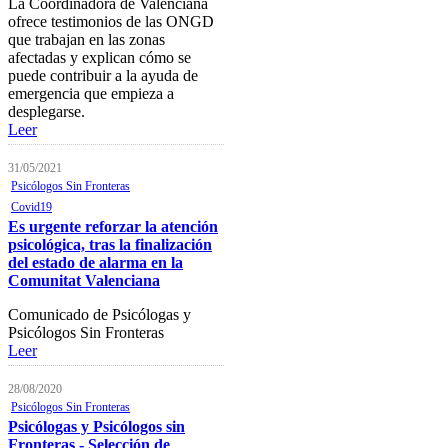
La Coordinadora de Valenciana
Colegiación
ofrece testimonios de las ONGD
que trabajan en las zonas
Baja Colegial
afectadas y explican cómo se
Listado Oficial de Psicólogos/as
puede contribuir a la ayuda de
Colegiados/as
emergencia que empieza a
desplegarse.
Registro de Mediadores
Leer
Consulta del registro de
31/05/2021
Sociedades Profesionales
Psicólogos Sin Fronteras
Covid19
Verificación de documentos
Es urgente reforzar la atención
psicológica, tras la finalización
Mostrador virtual
del estado de alarma en la
Comunitat Valenciana
Área personal
Comunicado de Psicólogas y
Notificaciones electrónicas
Psicólogos Sin Fronteras
Tablón electrónico
Leer
Buzón de denuncias de
28/08/2020
intrusismo
Psicólogos Sin Fronteras
Psicólogas y Psicólogos sin
Presentación de escritos
Fronteras - Selección de