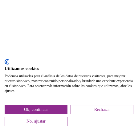
Publicaciones
Publicaciones de carácter gratuito
Bibliotecas gratuitas de psicología
Enlaces de Interés
Webs de Colegiad@s
Correo electrónico
Utilizamos cookies
Soporte Remoto
Podemos utilizarlas para el análisis de los datos de nuestros visitantes, para mejorar
nuestro sitio web, mostrar contenido personalizado y brindarle una excelente experiencia
2026 © Col·legi Oficial de Psicologia de la Comunitat Valenciana.
en el sitio web. Para obtener más información sobre las cookies que utilizamos, abre los
ajustes.
Política de privacidad
Política de Cookies
Ok, continuar
Rechazar
No, ajustar