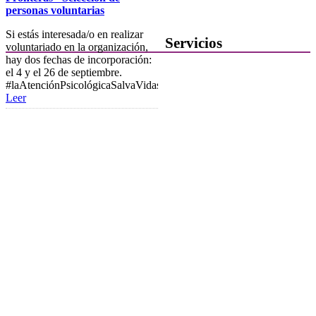
personas voluntarias
Contacta con el Colegio
Si estás interesada/o en realizar
Servicios
voluntariado en la organización,
hay dos fechas de incorporación:
el 4 y el 26 de septiembre.
Ofertas de Trabajo
#laAtenciónPsicológicaSalvaVidas
Leer
Añadir una oferta de trabajo
Tablón de anuncios
Guía de Recursos
Firma Electrónica
Asesoría Jurídica
Club de Ocio
SODEP
Seguro Responsabilidad Civil
Foros
Biblioteca