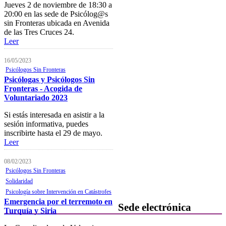
Jueves 2 de noviembre de 18:30 a
20:00 en las sede de Psicólog@s
Plataforma de Formación Online
sin Fronteras ubicada en Avenida
Actividades por áreas
de las Tres Cruces 24.
Leer
Buscador de actividades
16/05/2023
Boletín de información
Psicólogos Sin Fronteras
próximas actividades formativas
Psicólogas y Psicólogos Sin
Fronteras - Acogida de
Novedades
Voluntariado 2023
FOCAD
Si estás interesada en asistir a la
sesión informativa, puedes
Normativa
inscribirte hasta el 29 de mayo.
Leer
Becas y descuentos
Preguntas y respuestas
08/02/2023
habituales
Psicólogos Sin Fronteras
Solidaridad
Contacta con formación
Psicología sobre Intervención en Catástrofes
Emergencia por el terremoto en
Sede electrónica
Turquía y Siria