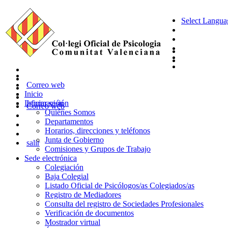
Select Langua
Correo web
Inicio
Información
Iniciar sesión
Correo web
Quiénes Somos
Departamentos
Horarios, direcciones y teléfonos
Junta de Gobierno
salir
Comisiones y Grupos de Trabajo
Sede electrónica
Colegiación
Baja Colegial
Listado Oficial de Psicólogos/as Colegiados/as
Registro de Mediadores
Consulta del registro de Sociedades Profesionales
Verificación de documentos
Mostrador virtual