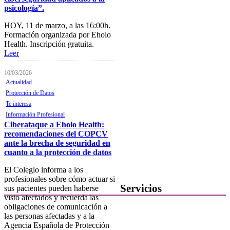
psicología”.
Consulta del registro de
Sociedades Profesionales
HOY, 11 de marzo, a las 16:00h.
Formación organizada por Eholo
Verificación de documentos
Health. Inscripción gratuita.
Leer
Mostrador virtual
Área personal
10/03/2026
Actualidad
Notificaciones electrónicas
Protección de Datos
Te interesa
Tablón electrónico
Información Profesional
Buzón de denuncias de
Ciberataque a Eholo Health:
intrusismo
recomendaciones del COPCV
ante la brecha de seguridad en
Presentación de escritos
cuanto a la protección de datos
Contacta con el Colegio
El Colegio informa a los
profesionales sobre cómo actuar si
Servicios
sus pacientes pueden haberse
visto afectados y recuerda las
obligaciones de comunicación a
Ofertas de Trabajo
las personas afectadas y a la
Agencia Española de Protección
Añadir una oferta de trabajo