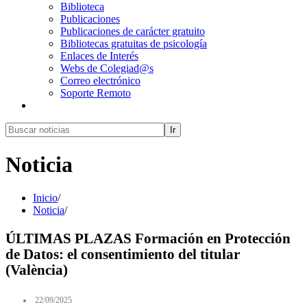
Biblioteca
Publicaciones
Publicaciones de carácter gratuito
Bibliotecas gratuitas de psicología
Enlaces de Interés
Webs de Colegiad@s
Correo electrónico
Soporte Remoto
Ir
Noticia
Inicio
/
Noticia
/
ÚLTIMAS PLAZAS Formación en Protección
de Datos: el consentimiento del titular
(València)
22/09/2025