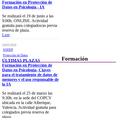
Formación en Protección de
Horarios, direcciones y
Datos en Psicología - IA
teléfonos
Se realizará el 19 de junio a las
Junta de Gobierno
9:00h. ONLINE. Actividad
gratuita para colegiados/as previa
Comisiones y Grupos de
reserva de plaza.
Trabajo
Leer
24/03/2026
SODEP
Protección de Datos
Formación
ÚLTIMAS PLAZAS
Formación en Protección de
Datos en Psicología- Claves
Presentación
para el tratamiento de datos de
Mi formación
menores y el uso responsable de
la IA
Plataforma de Formación Online
Se realizará el 25 de marzo las
Actividades por áreas
9:30h. en la sede del COPCV
ubicada en la calle Alberique,
Buscador de actividades
Valencia. Actividad gratuita para
colegiados previa reserva de
Boletín de información
plaza.