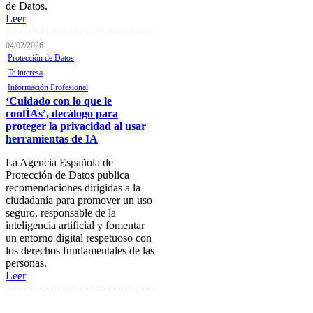
de Datos.
Leer
Tablón de anuncios
Guía de Recursos
04/02/2026
Protección de Datos
Firma Electrónica
Te interesa
Información Profesional
Asesoría Jurídica
‘Cuidado con lo que le
confÍAs’, decálogo para
Club de Ocio
proteger la privacidad al usar
herramientas de IA
SODEP
La Agencia Española de
Seguro Responsabilidad Civil
Protección de Datos publica
Foros
recomendaciones dirigidas a la
ciudadanía para promover un uso
Biblioteca
seguro, responsable de la
inteligencia artificial y fomentar
Publicaciones
un entorno digital respetuoso con
los derechos fundamentales de las
Publicaciones de carácter
personas.
gratuito
Leer
Bibliotecas gratuitas de
psicología