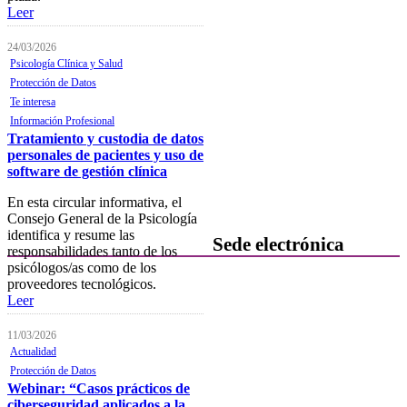
próximas actividades formativas
Leer
Novedades
24/03/2026
Psicología Clínica y Salud
FOCAD
Protección de Datos
Normativa
Te interesa
Información Profesional
Becas y descuentos
Tratamiento y custodia de datos
personales de pacientes y uso de
Preguntas y respuestas
software de gestión clínica
habituales
En esta circular informativa, el
Contacta con formación
Consejo General de la Psicología
identifica y resume las
Sede electrónica
responsabilidades tanto de los
psicólogos/as como de los
Colegiación
proveedores tecnológicos.
Leer
Baja Colegial
11/03/2026
Listado Oficial de Psicólogos/as
Actualidad
Colegiados/as
Protección de Datos
Webinar: “Casos prácticos de
Registro de Mediadores
ciberseguridad aplicados a la