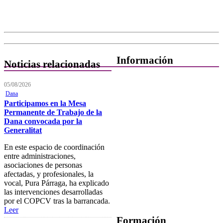
Información
Noticias relacionadas
Quiénes Somos
05/08/2026
Dana
Departamentos
Participamos en la Mesa
Permanente de Trabajo de la
Horarios, direcciones y
Dana convocada por la
teléfonos
Generalitat
Junta de Gobierno
En este espacio de coordinación
entre administraciones,
Comisiones y Grupos de
asociaciones de personas
Trabajo
afectadas, y profesionales, la
vocal, Pura Párraga, ha explicado
las intervenciones desarrolladas
por el COPCV tras la barrancada.
Leer
Formación