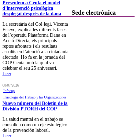
Presentem a Ceuta el model
d’intervenció psicològica
Sede electrónica
desplegat després de la dana
La secretària del Col·legi, Vicenta
Colegiación
Esteve, explica les diferents fases
de l’operatiu Plataforma Dana en
Baja Colegial
Acció Directa, els principals
reptes afrontats i els resultats
Listado Oficial de Psicólogos/as
assolits en l’atenció a la ciutadania
Colegiados/as
afectada. Ho fa en la jornada del
Registro de Mediadores
COP Ceuta amb la qual va
celebrar el seu 25 aniversari.
Consulta del registro de
Leer
Sociedades Profesionales
08/07/2026
Verificación de documentos
Infocop
Psicología del Trabajo y las Organizaciones
Mostrador virtual
Nuevo número del Boletín de la
División PTORH del COP
Área personal
La salud mental en el trabajo se
Notificaciones electrónicas
consolida como un eje estratégico
de la prevención laboral.
Tablón electrónico
Leer