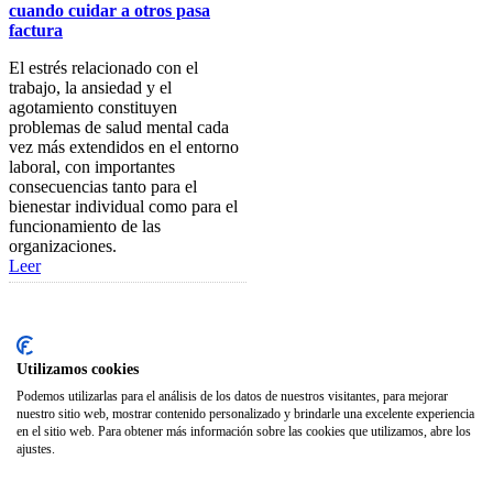
Seguro Responsabilidad Civil
cuando cuidar a otros pasa
factura
Foros
El estrés relacionado con el
Biblioteca
trabajo, la ansiedad y el
agotamiento constituyen
Publicaciones
problemas de salud mental cada
vez más extendidos en el entorno
Publicaciones de carácter
laboral, con importantes
gratuito
consecuencias tanto para el
bienestar individual como para el
Bibliotecas gratuitas de
funcionamiento de las
psicología
organizaciones.
Leer
Enlaces de Interés
Webs de Colegiad@s
Correo electrónico
Utilizamos cookies
Soporte Remoto
Podemos utilizarlas para el análisis de los datos de nuestros visitantes, para mejorar
nuestro sitio web, mostrar contenido personalizado y brindarle una excelente experiencia
2026 © Col·legi Oficial de Psicologia de la Comunitat Valenciana.
en el sitio web. Para obtener más información sobre las cookies que utilizamos, abre los
ajustes.
Política de privacidad
Política de Cookies