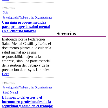
Buzón de denuncias de
intrusismo
07/07/2026
Guía
Presentación de escritos
Psicología del Trabajo y las Organizaciones
Una guía propone medidas
Contacta con el Colegio
para proteger la salud mental
en el entorno laboral
Servicios
Elaborada por la Federación
Salud Mental Castilla y León, el
Ofertas de Trabajo
documento plantea que cuidar la
Añadir una oferta de trabajo
salud mental no es una
responsabilidad ajena a la
Tablón de anuncios
empresa, sino una parte esencial
de la gestión del trabajo y de la
Guía de Recursos
prevención de riesgos laborales.
Leer
Firma Electrónica
03/07/2026
Asesoría Jurídica
Psicología del Trabajo y las Organizaciones
Salud Mental
Club de Ocio
El impacto del estrés y el
SODEP
burnout en profesionales de la
seguridad y salud en el trabajo: