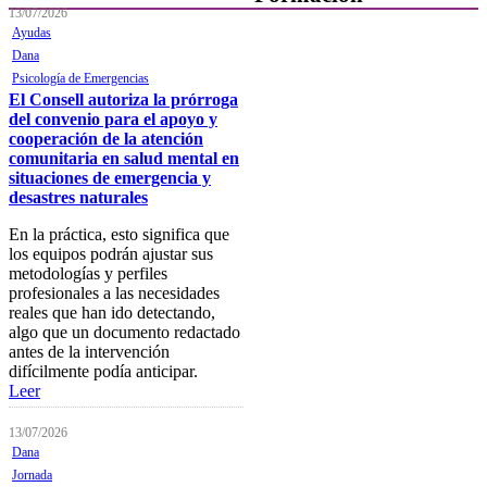
13/07/2026
Ayudas
Presentación
Dana
Mi formación
Psicología de Emergencias
El Consell autoriza la prórroga
Plataforma de Formación Online
del convenio para el apoyo y
cooperación de la atención
Actividades por áreas
comunitaria en salud mental en
situaciones de emergencia y
Buscador de actividades
desastres naturales
Boletín de información
En la práctica, esto significa que
próximas actividades formativas
los equipos podrán ajustar sus
metodologías y perfiles
Novedades
profesionales a las necesidades
reales que han ido detectando,
FOCAD
algo que un documento redactado
antes de la intervención
Normativa
difícilmente podía anticipar.
Leer
Becas y descuentos
Preguntas y respuestas
13/07/2026
habituales
Dana
Jornada
Contacta con formación