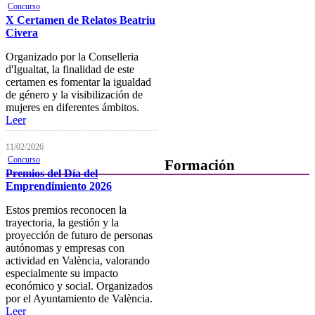
Concurso
Horarios, direcciones y
X Certamen de Relatos Beatriu
teléfonos
Civera
Junta de Gobierno
Organizado por la Conselleria
d'Igualtat, la finalidad de este
Comisiones y Grupos de
certamen es fomentar la igualdad
Trabajo
de género y la visibilización de
mujeres en diferentes ámbitos.
Leer
11/02/2026
Concurso
Formación
Premios del Día del
Emprendimiento 2026
Presentación
Estos premios reconocen la
Mi formación
trayectoria, la gestión y la
proyección de futuro de personas
Plataforma de Formación Online
autónomas y empresas con
actividad en València, valorando
Actividades por áreas
especialmente su impacto
económico y social. Organizados
Buscador de actividades
por el Ayuntamiento de València.
Leer
Boletín de información