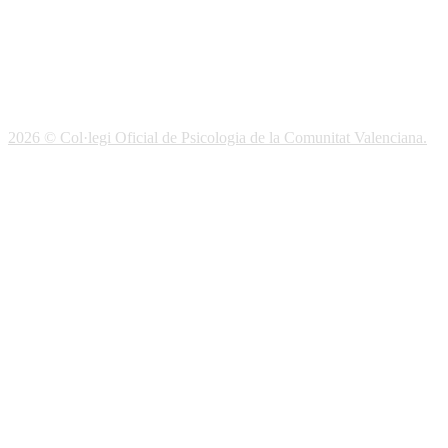
Enlaces de Interés
Webs de Colegiad@s
Correo electrónico
Soporte Remoto
2026 © Col·legi Oficial de Psicologia de la Comunitat Valenciana.
Política de privacidad
Política de Cookies