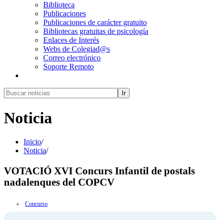
Biblioteca
Publicaciones
Publicaciones de carácter gratuito
Bibliotecas gratuitas de psicología
Enlaces de Interés
Webs de Colegiad@s
Correo electrónico
Soporte Remoto
Ir
Noticia
Inicio
/
Noticia
/
VOTACIÓ XVI Concurs Infantil de postals
nadalenques del COPCV
Concurso