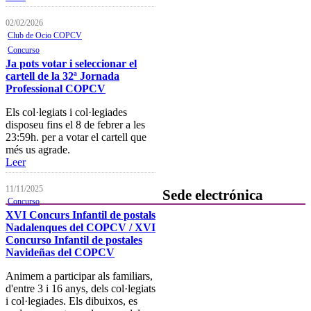
próximas actividades formativas
02/02/2026
Novedades
Club de Ocio COPCV
Concurso
FOCAD
Ja pots votar i seleccionar el
cartell de la 32ª Jornada
Normativa
Professional COPCV
Becas y descuentos
Els col·legiats i col·legiades
disposeu fins el 8 de febrer a les
Preguntas y respuestas
23:59h. per a votar el cartell que
habituales
més us agrade.
Leer
Contacta con formación
11/11/2025
Sede electrónica
Concurso
XVI Concurs Infantil de postals
Colegiación
Nadalenques del COPCV / XVI
Concurso Infantil de postales
Baja Colegial
Navideñas del COPCV
Listado Oficial de Psicólogos/as
Animem a participar als familiars,
Colegiados/as
d'entre 3 i 16 anys, dels col·legiats
i col·legiades. Els dibuixos, es
Registro de Mediadores