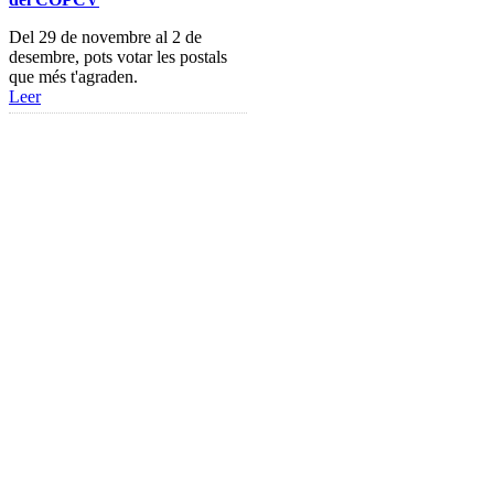
Añadir una oferta de trabajo
Del 29 de novembre al 2 de
Tablón de anuncios
desembre, pots votar les postals
que més t'agraden.
Guía de Recursos
Leer
Firma Electrónica
Asesoría Jurídica
Club de Ocio
SODEP
Seguro Responsabilidad Civil
Foros
Biblioteca
Publicaciones
Publicaciones de carácter gratuito
Bibliotecas gratuitas de psicología