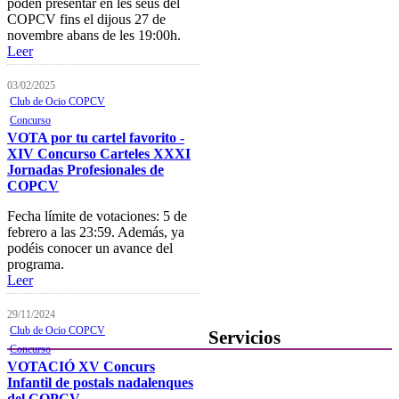
poden presentar en les seus del
COPCV fins el dijous 27 de
Consulta del registro de
novembre abans de les 19:00h.
Sociedades Profesionales
Leer
Verificación de documentos
03/02/2025
Club de Ocio COPCV
Mostrador virtual
Concurso
Área personal
VOTA por tu cartel favorito -
XIV Concurso Carteles XXXI
Notificaciones electrónicas
Jornadas Profesionales de
COPCV
Tablón electrónico
Fecha límite de votaciones: 5 de
Buzón de denuncias de
febrero a las 23:59. Además, ya
intrusismo
podéis conocer un avance del
programa.
Presentación de escritos
Leer
Contacta con el Colegio
29/11/2024
Club de Ocio COPCV
Servicios
Concurso
VOTACIÓ XV Concurs
Ofertas de Trabajo
Infantil de postals nadalenques
del COPCV