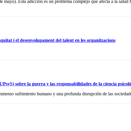
mayo). Esta adicción es un problema complejo que afecta a la salud fí
equitat i el desenvolupament del talent en les organitzacions
UPsyS) sobre la guerra y las responsabilidades de la ciencia psicol
inmenso sufrimiento humano y una profunda disrupción de las sociedad