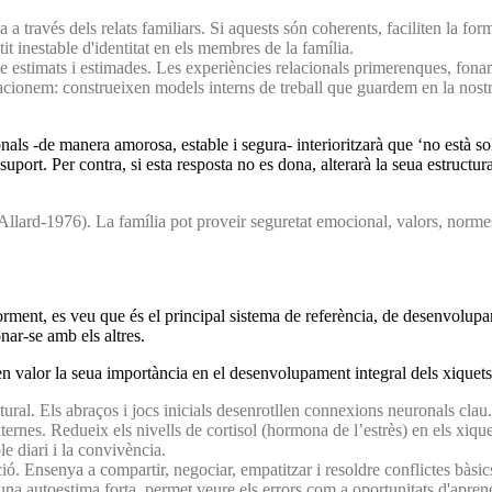
 a través dels relats familiars. Si aquests són coherents, faciliten la fo
it inestable d'identitat en els membres de la família.
se estimats i estimades. Les experiències relacionals primerenques, fona
relacionem: construeixen models interns de treball que guardem en la no
ls -de manera amorosa, estable i segura- interioritzarà que ‘no està sol
uport. Per contra, si esta resposta no es dona, alterarà la seua estructur
Allard-1976). La família pot proveir seguretat emocional, valors, normes 
rment, es veu que és el principal sistema de referència, de desenvolupam
nar-se amb els altres.
n valor la seua importància en el desenvolupament integral dels xiquets, 
atural. Els abraços i jocs inicials desenrotllen connexions neuronals clau.
rnes. Redueix els nivells de cortisol (hormona de l’estrès) en els xique
 diari i la convivència.
ció. Ensenya a compartir, negociar, empatitzar i resoldre conflictes bàsic
una autoestima forta, permet veure els errors com a oportunitats d'apren