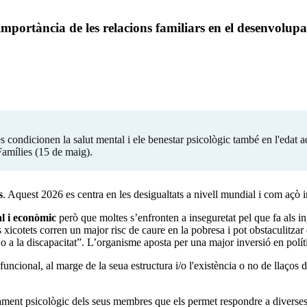
importància de les relacions familiars en el desenvolup
 condicionen la salut mental i ele benestar psicològic també en l'edat ad
 Famílies (15 de maig).
s
. Aquest 2026 es centra en les desigualtats a nivell mundial i com açò in
al i econòmic
però que moltes s’enfronten a inseguretat pel que fa als ing
xicotets corren un major risc de caure en la pobresa i pot obstaculitza
 o a la discapacitat”. L’organisme aposta per una major inversió en políti
funcional, al marge de la seua estructura i/o l'existència o no de llaços 
pament psicològic dels seus membres que els permet respondre a diverses