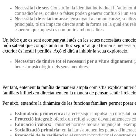
Necessitat de ser.
Construïm la identitat individual i l’autonomia
contradictòries, ocultes o falses poden generar confusió i un sent
Necessitat de relacionar-se
, ensenyant a comunicar-se, sentir-
principals, té un impacte directe amb la forma en la qual ens 
esperem que aquest es comporte amb nosaltres.
Un bebé que es sent acompanyat i atès en les seues necessitats emociona
món sabent que compta amb un ‘lloc segur’ al qual tornar si necessita s
exterior és hostil i perillós. Açò el dirà a inhibir la seua exploració.
Necessitat de tindre tot el necessari per a viure dignament
(
benestar psicològic dels seus membres.
Per tant, entenent la família de manera ampla com s’ha explicat anterio
familiars influeixen directament en la manera de pensar, sentir i relacio
Per això, entendre la dinàmica de les funcions familiars permet posar e
Estimulació primerenca:
l'afecte segur impulsa la curiositat n
Protecció integral:
ofereix un refugi segur davant amenaces exte
Educació i valors:
Transmet normes morals mitjançant l'exemple
Socialització primària:
en la llar s'aprenen les pautes d'interac
Promoció de la resiliència:
el suport incondicional construeix 