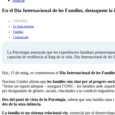
Noticia
/
En el Dia Internacional de les Famílies, destaquem la 
15/05/2026
La Junta informa
Familias
Comunicado
La Psicologia assenyala que les experiències familiars primerenques
capacitat de resiliència al llarg de la vida. Dia Internacional de les
Hui, 15 de maig, es commemora el
Dia Internacional de les Famílie
Nacions Unides afirma que
les famílies són clau per al progrés soci
“Sense un suport adequat – assegura l’ONU - les famílies amb xiquets 
per desigualtats de gènere, racials, vinculades a la condició migratòria
Des del punt de vista de la Psicologia
, sabem que una família sana i 
des de la seua infància.
La família és un sistema relacional viu
, essencial per al desenvolu