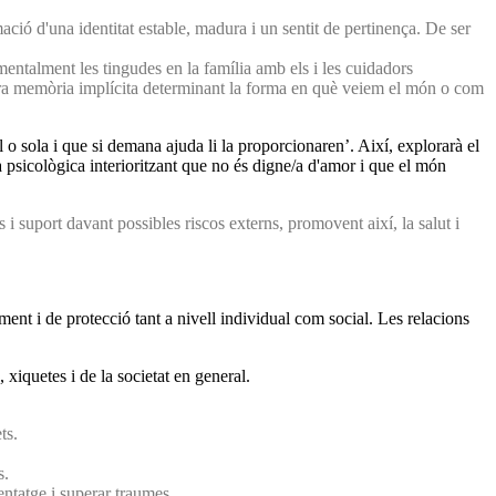
rmació d'una identitat estable, madura i un sentit de pertinença. De ser
mentalment les tingudes en la família amb els i les cuidadors
stra memòria implícita determinant la forma en què veiem el món o com
 o sola i que si demana ajuda li la proporcionaren’. Així, explorarà el
a psicològica interioritzant que no és digne/a d'amor i que el món
i suport davant possibles riscos externs, promovent així, la salut i
ent i de protecció tant a nivell individual com social. Les relacions
xiquetes i de la societat en general.
ts.
s.
entatge i superar traumes