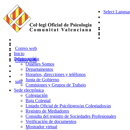
Select Langua
Correo web
Inicio
Información
Iniciar sesión
Correo web
Quiénes Somos
Departamentos
Horarios, direcciones y teléfonos
Junta de Gobierno
salir
Comisiones y Grupos de Trabajo
Sede electrónica
Colegiación
Baja Colegial
Listado Oficial de Psicólogos/as Colegiados/as
Registro de Mediadores
Consulta del registro de Sociedades Profesionales
Verificación de documentos
Mostrador virtual