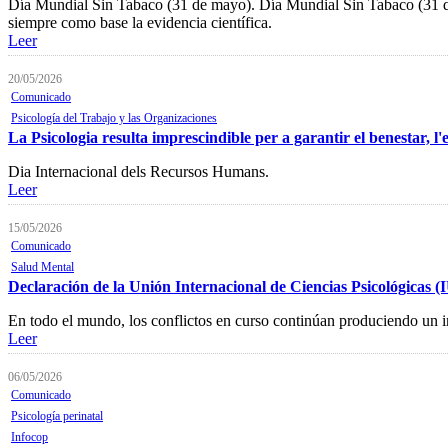
Día Mundial Sin Tabaco (31 de mayo). Día Mundial Sin Tabaco (31 de 
siempre como base la evidencia científica.
Leer
20/05/2026
Comunicado
Psicología del Trabajo y las Organizaciones
La Psicologia resulta imprescindible per a garantir el benestar, l'
Dia Internacional dels Recursos Humans.
Leer
15/05/2026
Comunicado
Salud Mental
Declaración de la Unión Internacional de Ciencias Psicológicas (I
En todo el mundo, los conflictos en curso continúan produciendo un 
Leer
06/05/2026
Comunicado
Psicología perinatal
Infocop