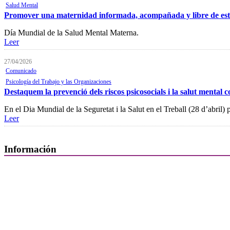
Salud Mental
Promover una maternidad informada, acompañada y libre de esti
Día Mundial de la Salud Mental Materna.
Leer
27/04/2026
Comunicado
Psicología del Trabajo y las Organizaciones
Destaquem la prevenció dels riscos psicosocials i la salut mental c
En el Dia Mundial de la Seguretat i la Salut en el Treball (28 d’abril)
Leer
Información
Quiénes Somos
Departamentos
Horarios, direcciones y teléfonos
Junta de Gobierno