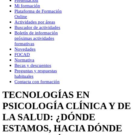
Presentación
Mi formación
Plataforma de Formación
Online
Actividades por áreas
Buscador de actividades
Boletín de información
próximas actividades
formativas
Novedades
FOCAD
Normativa
Becas y descuentos
Preguntas y respuestas
habituales
Contacta con formación
TECNOLOGÍAS EN
PSICOLOGÍA CLÍNICA Y DE
LA SALUD: ¿DÓNDE
ESTAMOS, HACIA DÓNDE