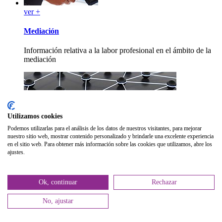
ver +
Mediación
Información relativa a la labor profesional en el ámbito de la
mediación
Utilizamos cookies
ver +
Podemos utilizarlas para el análisis de los datos de nuestros visitantes, para mejorar
nuestro sitio web, mostrar contenido personalizado y brindarle una excelente experiencia
en el sitio web. Para obtener más información sobre las cookies que utilizamos, abre los
Proyecto Galatea
ajustes.
Servicio de tutorización que prestan voluntariamente los
psicólogos con amplia experiencia a los recién colegiados con
Ok, continuar
Rechazar
el fin de mejorar el futuro de nuestra profesión.
No, ajustar