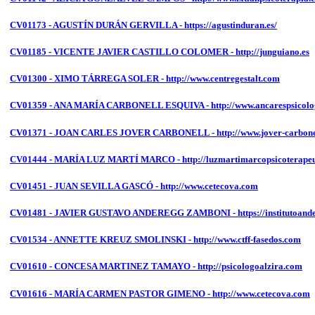
CV01173 - AGUSTÍN DURÁN GERVILLA - https://agustinduran.es/
CV01185 - VICENTE JAVIER CASTILLO COLOMER - http://junguiano.es
CV01300 - XIMO TÁRREGA SOLER - http://www.centregestalt.com
CV01359 - ANA MARÍA CARBONELL ESQUIVA - http://www.ancarespsicolog
CV01371 - JOAN CARLES JOVER CARBONELL - http://www.jover-carbonel
CV01444 - MARÍA LUZ MARTÍ MARCO - http://luzmartimarcopsicoterapeu
CV01451 - JUAN SEVILLA GASCÓ - http://www.cetecova.com
CV01481 - JAVIER GUSTAVO ANDEREGG ZAMBONI - https://institutoande
CV01534 - ANNETTE KREUZ SMOLINSKI - http://www.ctff-fasedos.com
CV01610 - CONCESA MARTINEZ TAMAYO - http://psicologoalzira.com
CV01616 - MARÍA CARMEN PASTOR GIMENO - http://www.cetecova.com