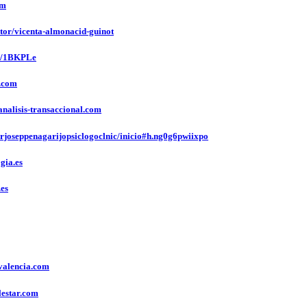
om
or/vicenta-almonacid-guinot
z/1BKPLe
.com
lisis-transaccional.com
joseppenagarijopsiclogoclnic/inicio#h.ng0g6pwiixpo
gia.es
es
alencia.com
estar.com