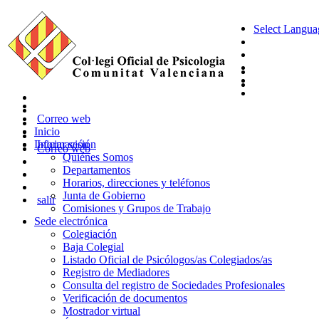
Select Langua
Correo web
Inicio
Información
Iniciar sesión
Correo web
Quiénes Somos
Departamentos
Horarios, direcciones y teléfonos
Junta de Gobierno
salir
Comisiones y Grupos de Trabajo
Sede electrónica
Colegiación
Baja Colegial
Listado Oficial de Psicólogos/as Colegiados/as
Registro de Mediadores
Consulta del registro de Sociedades Profesionales
Verificación de documentos
Mostrador virtual