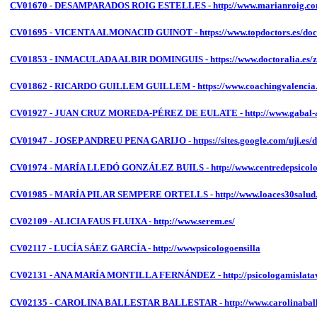
CV01670 - DESAMPARADOS ROIG ESTELLES - http://www.marianroig.c
CV01695 - VICENTA ALMONACID GUINOT - https://www.topdoctors.es/doct
CV01853 - INMACULADA ALBIR DOMINGUIS - https://www.doctoralia.es/
CV01862 - RICARDO GUILLEM GUILLEM - https://www.coachingvalencia
CV01927 - JUAN CRUZ MOREDA-PÉREZ DE EULATE - http://www.gabal-ana
CV01947 - JOSEP ANDREU PENA GARIJO - https://sites.google.com/uji.es/dr
CV01974 - MARÍA LLEDÓ GONZÁLEZ BUILS - http://www.centredepsicolo
CV01985 - MARÍA PILAR SEMPERE ORTELLS - http://www.loaces30salud.
CV02109 - ALICIA FAUS FLUIXA - http://www.serem.es/
CV02117 - LUCÍA SÁEZ GARCÍA - http://wwwpsicologoensilla
CV02131 - ANA MARÍA MONTILLA FERNÁNDEZ - http://psicologamislatav
CV02135 - CAROLINA BALLESTAR BALLESTAR - http://www.carolinaball