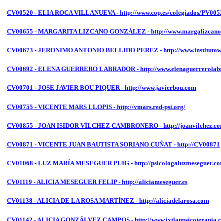
CV00520 - ELIA ROCA VILLANUEVA - http://www.cop.es/colegiados/PV005
CV00655 - MARGARITA LIZCANO GONZÁLEZ - http://www.margalizcano
CV00673 - JERONIMO ANTONIO BELLIDO PEREZ - http://www.institutowilh
CV00692 - ELENA GUERRERO LABRADOR - http://www.elenaguerrerolab
CV00701 - JOSE JAVIER BOU PIQUER - http://www.javierbou.com
CV00755 - VICENTE MARS LLOPIS - http://vmars.red-psi.org/
CV00855 - JOAN ISIDOR VÍLCHEZ CAMBRONERO - http://joanvilchez.co
CV00871 - VICENTE JUAN BAUTISTA SORIANO CUÑAT - http://CV00871
CV01068 - LUZ MARÍA MESEGUER PUIG - http://psicologaluzmeseguer.c
CV01119 - ALICIA MESEGUER FELIP - http://aliciameseguer.es
CV01138 - ALICIA DE LA ROSA MARTÍNEZ - http://aliciadelarosa.com
CV01142 - ALICIA GONZÁLVEZ CAMPOS - http://www.ixtlanpsicoterapia.