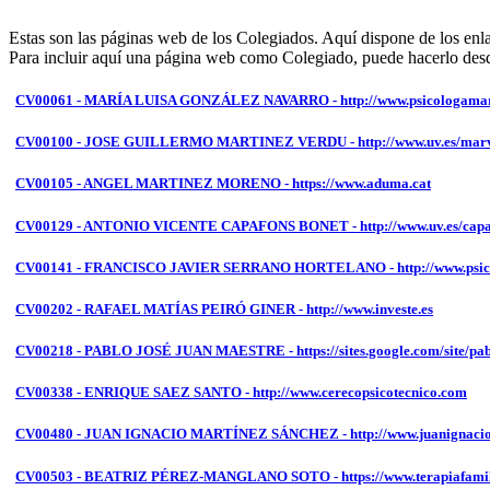
Estas son las páginas web de los Colegiados. Aquí dispone de los enla
Para incluir aquí una página web como Colegiado, puede hacerlo des
CV00061 - MARÍA LUISA GONZÁLEZ NAVARRO - http://www.psicologamari
CV00100 - JOSE GUILLERMO MARTINEZ VERDU - http://www.uv.es/marv
CV00105 - ANGEL MARTINEZ MORENO - https://www.aduma.cat
CV00129 - ANTONIO VICENTE CAPAFONS BONET - http://www.uv.es/capa
CV00141 - FRANCISCO JAVIER SERRANO HORTELANO - http://www.psico
CV00202 - RAFAEL MATÍAS PEIRÓ GINER - http://www.investe.es
CV00218 - PABLO JOSÉ JUAN MAESTRE - https://sites.google.com/site/pab
CV00338 - ENRIQUE SAEZ SANTO - http://www.cerecopsicotecnico.com
CV00480 - JUAN IGNACIO MARTÍNEZ SÁNCHEZ - http://www.juanignaciop
CV00503 - BEATRIZ PÉREZ-MANGLANO SOTO - https://www.terapiafamil