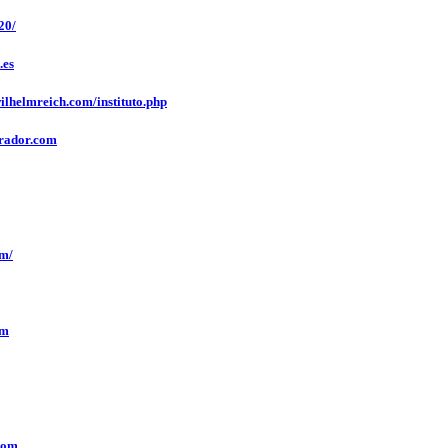
20/
.es
elmreich.com/instituto.php
rador.com
m/
om
com