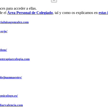
ces para acceder a ellas.
de el
Área Personal de Colegiado
, tal y como os explicamos en
estas
aluisagonzalez.com
erjo/
fons/
terapiaecologia.com
lojjuanmaestre/
sicologo.es/
iarvalencia.com