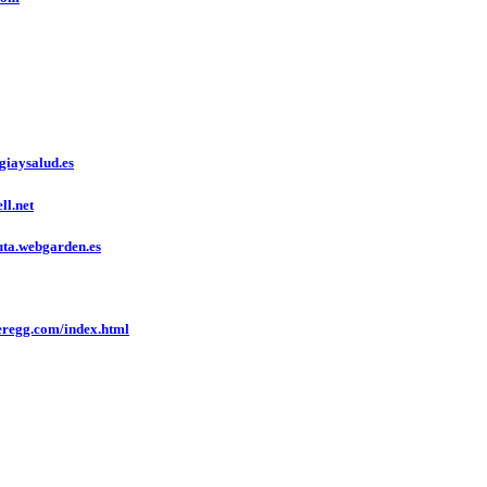
iaysalud.es
l.net
ta.webgarden.es
regg.com/index.html