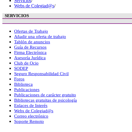
Servicios
/
Webs de Colegiad@s
/
SERVICIOS
Ofertas de Trabajo
Añadir una oferta de trabajo
Tablón de anuncios
Guía de Recursos
Firma Electrónica
Asesoría Jurídica
Club de Ocio
SODEP
Seguro Responsabilidad Civil
Foros
Biblioteca
Publicaciones
Publicaciones de carácter gratuito
Bibliotecas gratuitas de psicología
Enlaces de Interés
Webs de Colegiad@s
Correo electrónico
Soporte Remoto