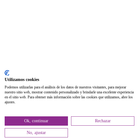
Biblioteca
Publicaciones
Publicaciones de carácter gratuito
Bibliotecas gratuitas de psicología
Enlaces de Interés
Webs de Colegiad@s
Correo electrónico
Utilizamos cookies
Soporte Remoto
Podemos utilizarlas para el análisis de los datos de nuestros visitantes, para mejorar
nuestro sitio web, mostrar contenido personalizado y brindarle una excelente experiencia
2026 © Col·legi Oficial de Psicologia de la Comunitat Valenciana.
en el sitio web. Para obtener más información sobre las cookies que utilizamos, abre los
ajustes.
Política de privacidad
Política de Cookies
Ok, continuar
Rechazar
No, ajustar