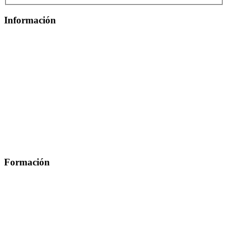
Información
Quiénes Somos
Departamentos
Horarios, direcciones y teléfonos
Junta de Gobierno
Comisiones y Grupos de Trabajo
Formación
Presentación
Mi formación
Plataforma de Formación Online