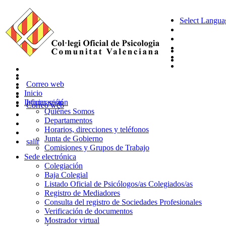
Select Langua
Correo web
Inicio
Información
Iniciar sesión
Correo web
Quiénes Somos
Departamentos
Horarios, direcciones y teléfonos
Junta de Gobierno
salir
Comisiones y Grupos de Trabajo
Sede electrónica
Colegiación
Baja Colegial
Listado Oficial de Psicólogos/as Colegiados/as
Registro de Mediadores
Consulta del registro de Sociedades Profesionales
Verificación de documentos
Mostrador virtual