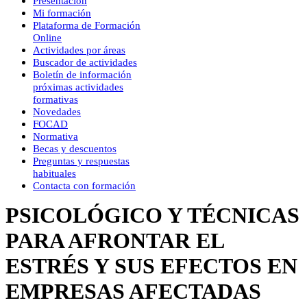
Presentación
Mi formación
Plataforma de Formación
Online
Actividades por áreas
Buscador de actividades
Boletín de información
próximas actividades
formativas
Novedades
FOCAD
Normativa
Becas y descuentos
Preguntas y respuestas
habituales
Contacta con formación
PSICOLÓGICO Y TÉCNICAS
PARA AFRONTAR EL
ESTRÉS Y SUS EFECTOS EN
EMPRESAS AFECTADAS