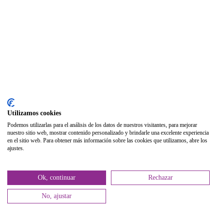
Biblioteca
Publicaciones
Publicaciones de carácter gratuito
Bibliotecas gratuitas de psicología
Enlaces de Interés
Webs de Colegiad@s
Correo electrónico
Utilizamos cookies
Soporte Remoto
Podemos utilizarlas para el análisis de los datos de nuestros visitantes, para mejorar
nuestro sitio web, mostrar contenido personalizado y brindarle una excelente experiencia
2026 © Col·legi Oficial de Psicologia de la Comunitat Valenciana.
en el sitio web. Para obtener más información sobre las cookies que utilizamos, abre los
ajustes.
Política de privacidad
Política de Cookies
Ok, continuar
Rechazar
No, ajustar