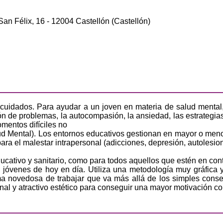
San Félix, 16 - 12004 Castellón (Castellón)
de cuidados. Para ayudar a un joven en materia de salud menta
n de problemas, la autocompasión, la ansiedad, las estrategias 
mentos difíciles no
ud Mental). Los entornos educativos gestionan en mayor o menor 
ara el malestar intrapersonal (adicciones, depresión, autolesi
educativo y sanitario, como para todos aquellos que estén en con
os jóvenes de hoy en día. Utiliza una metodología muy gráfica 
orma novedosa de trabajar que va más allá de los simples con
nal y atractivo estético para conseguir una mayor motivación co