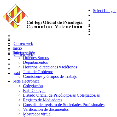
Select Langua
Correo web
Inicio
Información
Iniciar sesión
Correo web
Quiénes Somos
Departamentos
Horarios, direcciones y teléfonos
Junta de Gobierno
salir
Comisiones y Grupos de Trabajo
Sede electrónica
Colegiación
Baja Colegial
Listado Oficial de Psicólogos/as Colegiados/as
Registro de Mediadores
Consulta del registro de Sociedades Profesionales
Verificación de documentos
Mostrador virtual