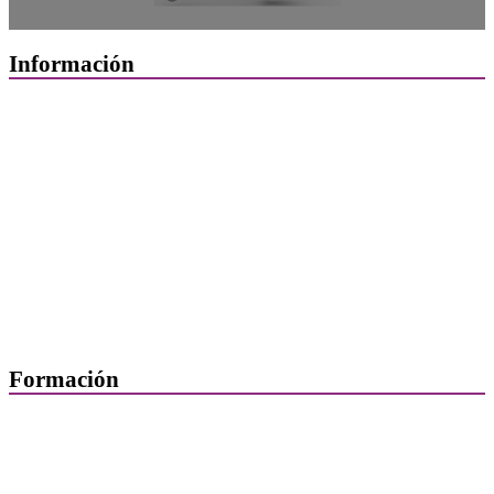
Información
Quiénes Somos
Departamentos
Horarios, direcciones y teléfonos
Junta de Gobierno
Comisiones y Grupos de Trabajo
Formación
Presentación
Mi formación