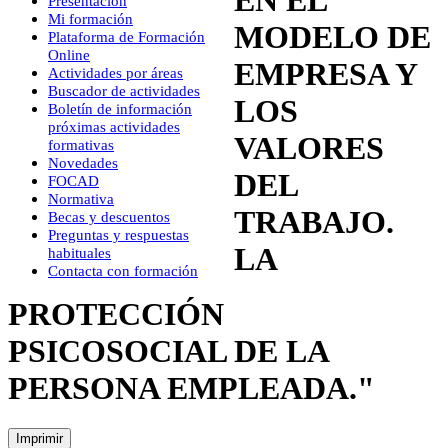
Presentación
Mi formación
MODELO DE
Plataforma de Formación
Online
EMPRESA Y
Actividades por áreas
Buscador de actividades
LOS
Boletín de información
próximas actividades
VALORES
formativas
Novedades
DEL
FOCAD
Normativa
TRABAJO.
Becas y descuentos
Preguntas y respuestas
LA
habituales
Contacta con formación
PROTECCIÓN
PSICOSOCIAL DE LA
PERSONA EMPLEADA."
Imprimir