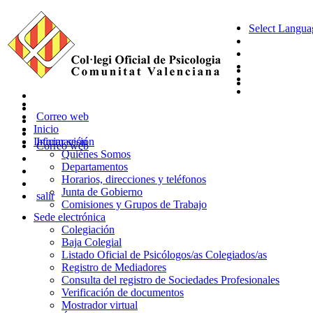
Select Langua
Correo web
Inicio
Información
Iniciar sesión
Correo web
Quiénes Somos
Departamentos
Horarios, direcciones y teléfonos
Junta de Gobierno
salir
Comisiones y Grupos de Trabajo
Sede electrónica
Colegiación
Baja Colegial
Listado Oficial de Psicólogos/as Colegiados/as
Registro de Mediadores
Consulta del registro de Sociedades Profesionales
Verificación de documentos
Mostrador virtual