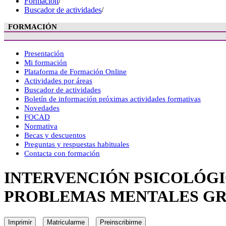
Formación
/
Buscador de actividades
/
FORMACIÓN
Presentación
Mi formación
Plataforma de Formación Online
Actividades por áreas
Buscador de actividades
Boletín de información próximas actividades formativas
Novedades
FOCAD
Normativa
Becas y descuentos
Preguntas y respuestas habituales
Contacta con formación
INTERVENCIÓN PSICOLÓGI
PROBLEMAS MENTALES GR
Imprimir
Matricularme
Preinscribirme