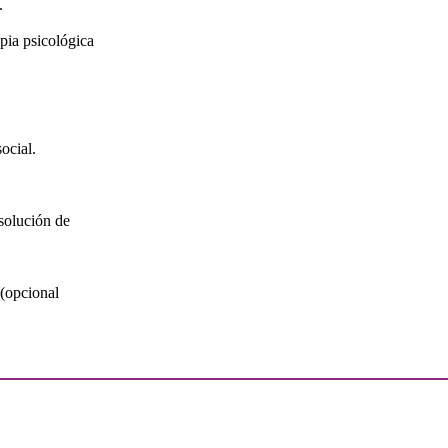
.
apia psicológica
ocial.
esolución de
 (opcional