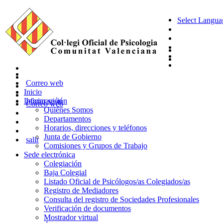
Select Langua
Correo web
Inicio
Información
Iniciar sesión
Correo web
Quiénes Somos
Departamentos
Horarios, direcciones y teléfonos
Junta de Gobierno
salir
Comisiones y Grupos de Trabajo
Sede electrónica
Colegiación
Baja Colegial
Listado Oficial de Psicólogos/as Colegiados/as
Registro de Mediadores
Consulta del registro de Sociedades Profesionales
Verificación de documentos
Mostrador virtual