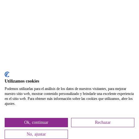
Foros
Biblioteca
Publicaciones
Publicaciones de carácter gratuito
Bibliotecas gratuitas de psicología
Enlaces de Interés
Webs de Colegiad@s
Correo electrónico
Utilizamos cookies
Soporte Remoto
Podemos utilizarlas para el análisis de los datos de nuestros visitantes, para mejorar
nuestro sitio web, mostrar contenido personalizado y brindarle una excelente experiencia
2026 © Col·legi Oficial de Psicologia de la Comunitat Valenciana.
en el sitio web. Para obtener más información sobre las cookies que utilizamos, abre los
ajustes.
Política de privacidad
Política de Cookies
Ok, continuar
Rechazar
No, ajustar