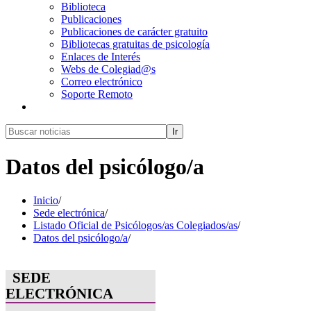
Biblioteca
Publicaciones
Publicaciones de carácter gratuito
Bibliotecas gratuitas de psicología
Enlaces de Interés
Webs de Colegiad@s
Correo electrónico
Soporte Remoto
Ir
Datos del psicólogo/a
Inicio
/
Sede electrónica
/
Listado Oficial de Psicólogos/as Colegiados/as
/
Datos del psicólogo/a
/
SEDE
ELECTRÓNICA