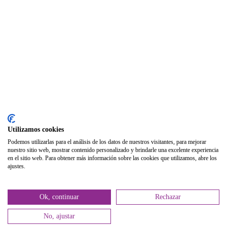
Biblioteca
Publicaciones
Publicaciones de carácter gratuito
Bibliotecas gratuitas de psicología
Enlaces de Interés
Webs de Colegiad@s
Correo electrónico
Utilizamos cookies
Soporte Remoto
Podemos utilizarlas para el análisis de los datos de nuestros visitantes, para mejorar
nuestro sitio web, mostrar contenido personalizado y brindarle una excelente experiencia
2026 © Col·legi Oficial de Psicologia de la Comunitat Valenciana.
en el sitio web. Para obtener más información sobre las cookies que utilizamos, abre los
ajustes.
Política de privacidad
Política de Cookies
Ok, continuar
Rechazar
No, ajustar