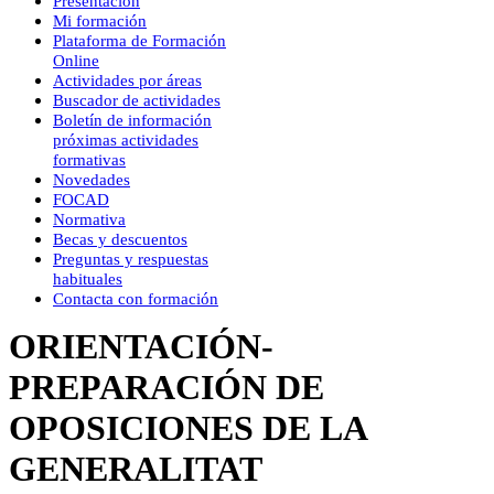
Presentación
Mi formación
Plataforma de Formación
Online
Actividades por áreas
Buscador de actividades
Boletín de información
próximas actividades
formativas
Novedades
FOCAD
Normativa
Becas y descuentos
Preguntas y respuestas
habituales
Contacta con formación
ORIENTACIÓN-
PREPARACIÓN DE
OPOSICIONES DE LA
GENERALITAT