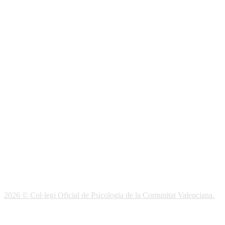
SODEP
Seguro Responsabilidad Civil
Foros
Biblioteca
Publicaciones
Publicaciones de carácter gratuito
Bibliotecas gratuitas de psicología
Enlaces de Interés
Webs de Colegiad@s
Correo electrónico
Soporte Remoto
2026 © Col·legi Oficial de Psicologia de la Comunitat Valenciana.
Política de privacidad
Política de Cookies