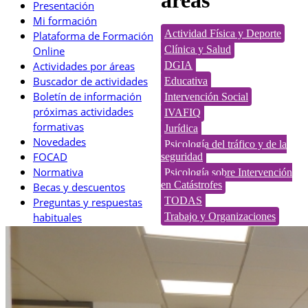
Presentación
Mi formación
Actividad Física y Deporte
Plataforma de Formación
Clínica y Salud
Online
Actividades por áreas
DGIA
Buscador de actividades
Educativa
Boletín de información
Intervención Social
próximas actividades
IVAFIQ
formativas
Jurídica
Novedades
Psicología del tráfico y de la
FOCAD
seguridad
Normativa
Psicología sobre Intervención
en Catástrofes
Becas y descuentos
TODAS
Preguntas y respuestas
habituales
Trabajo y Organizaciones
Contacta con formación