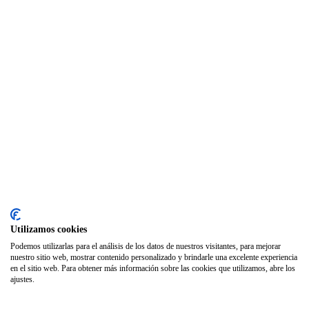
SODEP
Seguro Responsabilidad Civil
Foros
Biblioteca
Publicaciones
Publicaciones de carácter gratuito
Bibliotecas gratuitas de psicología
Enlaces de Interés
Webs de Colegiad@s
Correo electrónico
Utilizamos cookies
Soporte Remoto
Podemos utilizarlas para el análisis de los datos de nuestros visitantes, para mejorar
nuestro sitio web, mostrar contenido personalizado y brindarle una excelente experiencia
2026 © Col·legi Oficial de Psicologia de la Comunitat Valenciana.
en el sitio web. Para obtener más información sobre las cookies que utilizamos, abre los
ajustes.
Política de privacidad
Política de Cookies