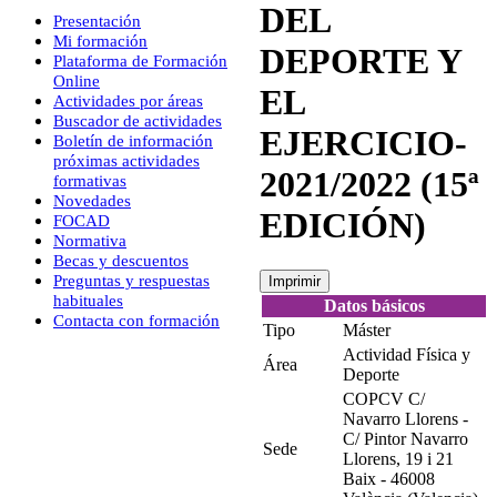
DEL
Presentación
Mi formación
DEPORTE Y
Plataforma de Formación
Online
EL
Actividades por áreas
Buscador de actividades
EJERCICIO-
Boletín de información
próximas actividades
2021/2022 (15ª
formativas
Novedades
EDICIÓN)
FOCAD
Normativa
Becas y descuentos
Preguntas y respuestas
Imprimir
habituales
Datos básicos
Contacta con formación
Tipo
Máster
Actividad Física y
Área
Deporte
COPCV C/
Navarro Llorens -
C/ Pintor Navarro
Sede
Llorens, 19 i 21
Baix - 46008