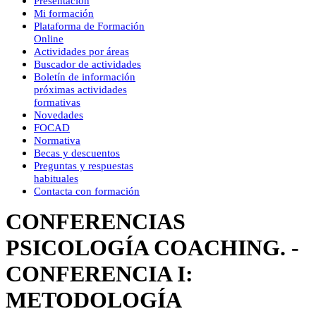
Presentación
Mi formación
Plataforma de Formación
Online
Actividades por áreas
Buscador de actividades
Boletín de información
próximas actividades
formativas
Novedades
FOCAD
Normativa
Becas y descuentos
Preguntas y respuestas
habituales
Contacta con formación
CONFERENCIAS
PSICOLOGÍA COACHING. -
CONFERENCIA I:
METODOLOGÍA