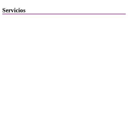
Servicios
Ofertas de Trabajo
Añadir una oferta de trabajo
Tablón de anuncios
Guía de Recursos
Firma Electrónica
Asesoría Jurídica
Club de Ocio
SODEP
Seguro Responsabilidad Civil
Foros
Biblioteca