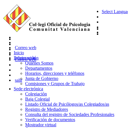
Select Langua
Correo web
Inicio
Información
Iniciar sesión
Correo web
Quiénes Somos
Departamentos
Horarios, direcciones y teléfonos
Junta de Gobierno
salir
Comisiones y Grupos de Trabajo
Sede electrónica
Colegiación
Baja Colegial
Listado Oficial de Psicólogos/as Colegiados/as
Registro de Mediadores
Consulta del registro de Sociedades Profesionales
Verificación de documentos
Mostrador virtual