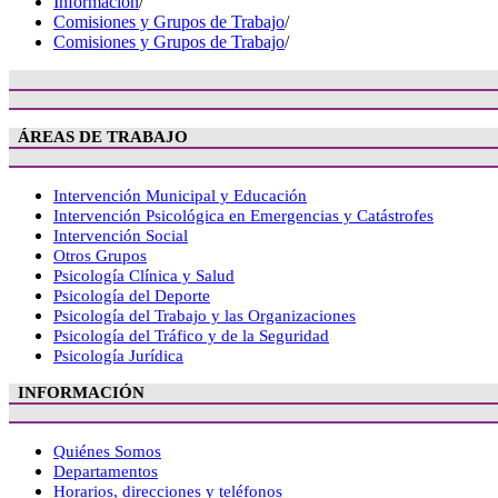
Información
/
Comisiones y Grupos de Trabajo
/
Comisiones y Grupos de Trabajo
/
ÁREAS DE TRABAJO
Intervención Municipal y Educación
Intervención Psicológica en Emergencias y Catástrofes
Intervención Social
Otros Grupos
Psicología Clínica y Salud
Psicología del Deporte
Psicología del Trabajo y las Organizaciones
Psicología del Tráfico y de la Seguridad
Psicología Jurídica
INFORMACIÓN
Quiénes Somos
Departamentos
Horarios, direcciones y teléfonos