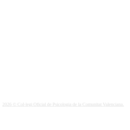
Seguro Responsabilidad Civil
Foros
Biblioteca
Publicaciones
Publicaciones de carácter gratuito
Bibliotecas gratuitas de psicología
Enlaces de Interés
Webs de Colegiad@s
Correo electrónico
Soporte Remoto
2026 © Col·legi Oficial de Psicologia de la Comunitat Valenciana.
Política de privacidad
Política de Cookies