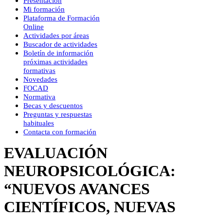
Presentación
Mi formación
Plataforma de Formación
Online
Actividades por áreas
Buscador de actividades
Boletín de información
próximas actividades
formativas
Novedades
FOCAD
Normativa
Becas y descuentos
Preguntas y respuestas
habituales
Contacta con formación
EVALUACIÓN
NEUROPSICOLÓGICA:
“NUEVOS AVANCES
CIENTÍFICOS, NUEVAS