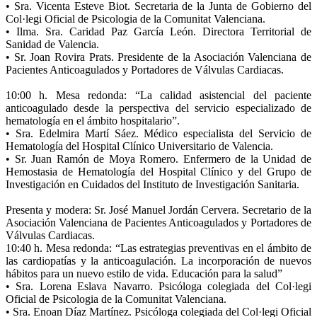
• Sra. Vicenta Esteve Biot. Secretaria de la Junta de Gobierno del
Col·legi Oficial de Psicologia de la Comunitat Valenciana.
• Ilma. Sra. Caridad Paz García León. Directora Territorial de
Sanidad de Valencia.
• Sr. Joan Rovira Prats. Presidente de la Asociación Valenciana de
Pacientes Anticoagulados y Portadores de Válvulas Cardiacas.
10:00 h. Mesa redonda: “La calidad asistencial del paciente
anticoagulado desde la perspectiva del servicio especializado de
hematología en el ámbito hospitalario”.
• Sra. Edelmira Martí Sáez. Médico especialista del Servicio de
Hematología del Hospital Clínico Universitario de Valencia.
• Sr. Juan Ramón de Moya Romero. Enfermero de la Unidad de
Hemostasia de Hematología del Hospital Clínico y del Grupo de
Investigación en Cuidados del Instituto de Investigación Sanitaria.
Presenta y modera: Sr. José Manuel Jordán Cervera. Secretario de la
Asociación Valenciana de Pacientes Anticoagulados y Portadores de
Válvulas Cardiacas.
10:40 h. Mesa redonda: “Las estrategias preventivas en el ámbito de
las cardiopatías y la anticoagulación. La incorporación de nuevos
hábitos para un nuevo estilo de vida. Educación para la salud”
• Sra. Lorena Eslava Navarro. Psicóloga colegiada del Col·legi
Oficial de Psicologia de la Comunitat Valenciana.
• Sra. Enoan Díaz Martínez. Psicóloga colegiada del Col·legi Oficial