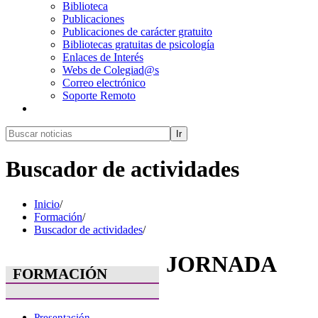
Biblioteca
Publicaciones
Publicaciones de carácter gratuito
Bibliotecas gratuitas de psicología
Enlaces de Interés
Webs de Colegiad@s
Correo electrónico
Soporte Remoto
Ir
Buscador de actividades
Inicio
/
Formación
/
Buscador de actividades
/
JORNADA
FORMACIÓN
Presentación