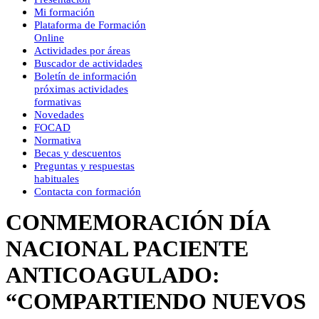
Mi formación
Plataforma de Formación
Online
Actividades por áreas
Buscador de actividades
Boletín de información
próximas actividades
formativas
Novedades
FOCAD
Normativa
Becas y descuentos
Preguntas y respuestas
habituales
Contacta con formación
CONMEMORACIÓN DÍA
NACIONAL PACIENTE
ANTICOAGULADO:
“COMPARTIENDO NUEVOS