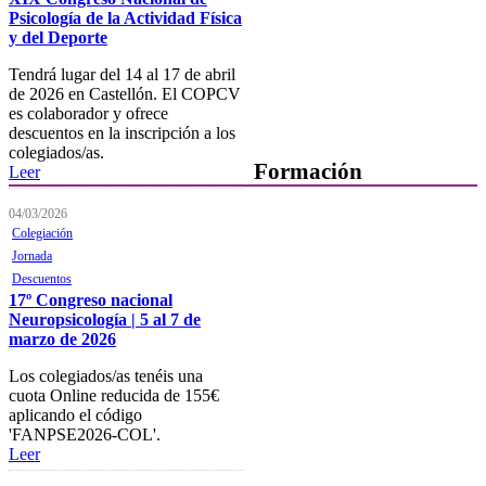
Psicología de la Actividad Física
Comisiones y Grupos de
y del Deporte
Trabajo
Tendrá lugar del 14 al 17 de abril
de 2026 en Castellón. El COPCV
es colaborador y ofrece
descuentos en la inscripción a los
colegiados/as.
Formación
Leer
04/03/2026
Presentación
Colegiación
Mi formación
Jornada
Descuentos
Plataforma de Formación Online
17º Congreso nacional
Neuropsicología | 5 al 7 de
Actividades por áreas
marzo de 2026
Buscador de actividades
Los colegiados/as tenéis una
cuota Online reducida de 155€
Boletín de información
aplicando el código
próximas actividades formativas
'FANPSE2026-COL'.
Leer
Novedades