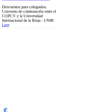
Descuentos para colegiados.
Firma Electrónica
Convenio de colaboración entre el
COPCV y la Universidad
Asesoría Jurídica
Internacional de la Rioja - UNIR
Leer
Club de Ocio
SODEP
Seguro Responsabilidad Civil
Foros
Biblioteca
Publicaciones
Publicaciones de carácter gratuito
Bibliotecas gratuitas de psicología
Enlaces de Interés
Webs de Colegiad@s
Correo electrónico