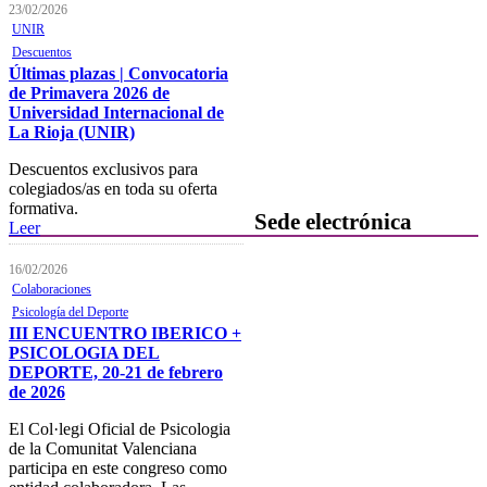
FOCAD
23/02/2026
UNIR
Normativa
Descuentos
Últimas plazas | Convocatoria
Becas y descuentos
de Primavera 2026 de
Universidad Internacional de
Preguntas y respuestas
La Rioja (UNIR)
habituales
Descuentos exclusivos para
Contacta con formación
colegiados/as en toda su oferta
formativa.
Sede electrónica
Leer
Colegiación
16/02/2026
Colaboraciones
Baja Colegial
Psicología del Deporte
III ENCUENTRO IBERICO +
Listado Oficial de Psicólogos/as
PSICOLOGIA DEL
Colegiados/as
DEPORTE, 20-21 de febrero
de 2026
Registro de Mediadores
El Col·legi Oficial de Psicologia
Consulta del registro de
de la Comunitat Valenciana
Sociedades Profesionales
participa en este congreso como