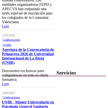
entidad colaboradora. Las
Verificación de documentos
entidades organizadoras FEPD y
APECVA han estipulado una
Mostrador virtual
tarifa especial de inscripción para
los colegiados de la Comunitat
Área personal
Valenciana.
Notificaciones electrónicas
Leer
Tablón electrónico
12/01/2026
Colaboraciones
Buzón de denuncias de
Ayudas
intrusismo
Apertura de la Convocatoria de
Primavera 2026 de Universidad
Presentación de escritos
Internacional de La Rioja
(UNIR)
Contacta con el Colegio
Descuentos exclusivos para
Servicios
colegiados/as en toda su oferta
formativa.
Ofertas de Trabajo
Leer
Añadir una oferta de trabajo
24/09/2025
Colaboraciones
Tablón de anuncios
UNIR - Máster Universitario en
Psicología General Sanitaria
Guía de Recursos