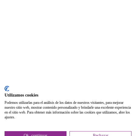
Seguro Responsabilidad Civil
Foros
Biblioteca
Publicaciones
Publicaciones de carácter gratuito
Bibliotecas gratuitas de psicología
Enlaces de Interés
Webs de Colegiad@s
Correo electrónico
Utilizamos cookies
Soporte Remoto
Podemos utilizarlas para el análisis de los datos de nuestros visitantes, para mejorar
nuestro sitio web, mostrar contenido personalizado y brindarle una excelente experiencia
2026 © Col·legi Oficial de Psicologia de la Comunitat Valenciana.
en el sitio web. Para obtener más información sobre las cookies que utilizamos, abre los
ajustes.
Política de privacidad
Política de Cookies
Ok, continuar
Rechazar