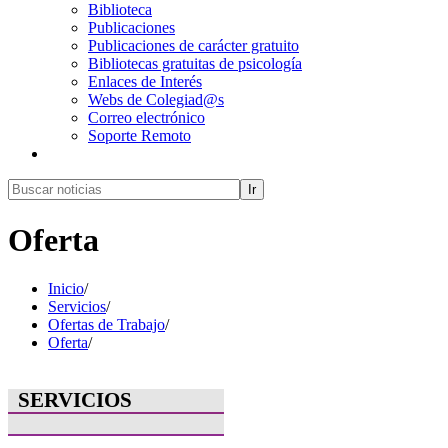
Biblioteca
Publicaciones
Publicaciones de carácter gratuito
Bibliotecas gratuitas de psicología
Enlaces de Interés
Webs de Colegiad@s
Correo electrónico
Soporte Remoto
Ir
Oferta
Inicio
/
Servicios
/
Ofertas de Trabajo
/
Oferta
/
SERVICIOS