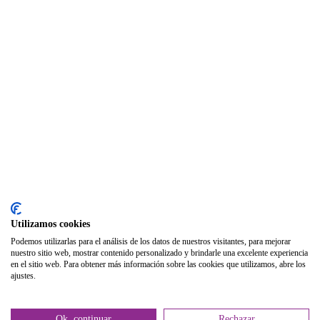
Seguro Responsabilidad Civil
Foros
Biblioteca
Publicaciones
Publicaciones de carácter gratuito
Bibliotecas gratuitas de psicología
Enlaces de Interés
Webs de Colegiad@s
Correo electrónico
Utilizamos cookies
Soporte Remoto
Podemos utilizarlas para el análisis de los datos de nuestros visitantes, para mejorar
nuestro sitio web, mostrar contenido personalizado y brindarle una excelente experiencia
2026 © Col·legi Oficial de Psicologia de la Comunitat Valenciana.
en el sitio web. Para obtener más información sobre las cookies que utilizamos, abre los
ajustes.
Política de privacidad
Política de Cookies
Ok, continuar
Rechazar