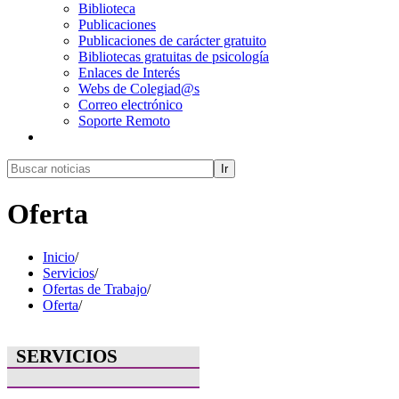
Biblioteca
Publicaciones
Publicaciones de carácter gratuito
Bibliotecas gratuitas de psicología
Enlaces de Interés
Webs de Colegiad@s
Correo electrónico
Soporte Remoto
Ir
Oferta
Inicio
/
Servicios
/
Ofertas de Trabajo
/
Oferta
/
SERVICIOS