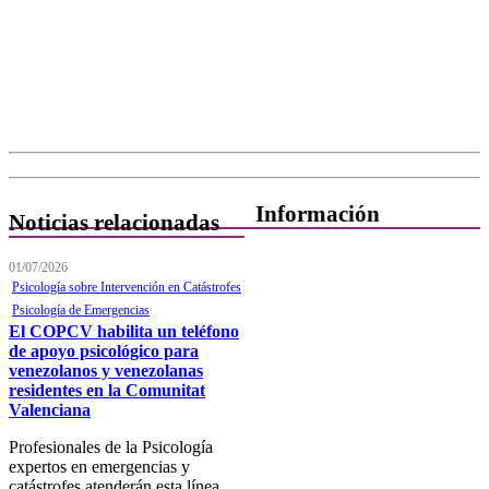
Información
Noticias relacionadas
Quiénes Somos
01/07/2026
Psicología sobre Intervención en Catástrofes
Departamentos
Psicología de Emergencias
El COPCV habilita un teléfono
Horarios, direcciones y
de apoyo psicológico para
teléfonos
venezolanos y venezolanas
residentes en la Comunitat
Junta de Gobierno
Valenciana
Comisiones y Grupos de
Profesionales de la Psicología
Trabajo
expertos en emergencias y
catástrofes atenderán esta línea