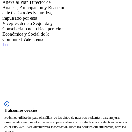
Anexa al Plan Director de
Club de Ocio
Análisis, Anticipación y Reacción
ante Catástrofes Naturales,
SODEP
impulsado por esta
Vicepresidencia Segunda y
Seguro Responsabilidad Civil
Conselleria para la Recuperación
Foros
Económica y Social de la
Comunitat Valenciana.
Biblioteca
Leer
Publicaciones
Publicaciones de carácter gratuito
Bibliotecas gratuitas de psicología
Enlaces de Interés
Webs de Colegiad@s
Correo electrónico
Utilizamos cookies
Soporte Remoto
Podemos utilizarlas para el análisis de los datos de nuestros visitantes, para mejorar
nuestro sitio web, mostrar contenido personalizado y brindarle una excelente experiencia
2026 © Col·legi Oficial de Psicologia de la Comunitat Valenciana.
en el sitio web. Para obtener más información sobre las cookies que utilizamos, abre los
ajustes.