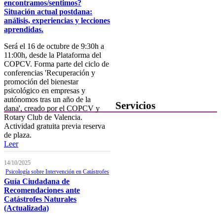
encontramos/sentimos?
Notificaciones electrónicas
Situación actual postdana:
análisis, experiencias y lecciones
Tablón electrónico
aprendidas.
Buzón de denuncias de
Será el 16 de octubre de 9:30h a
intrusismo
11:00h, desde la Plataforma del
COPCV. Forma parte del ciclo de
Presentación de escritos
conferencias 'Recuperación y
promoción del bienestar
Contacta con el Colegio
psicológico en empresas y
autónomos tras un año de la
Servicios
dana', creado por el COPCV y
Rotary Club de Valencia.
Actividad gratuita previa reserva
Ofertas de Trabajo
de plaza.
Añadir una oferta de trabajo
Leer
Tablón de anuncios
14/10/2025
Psicología sobre Intervención en Catástrofes
Guía de Recursos
Guía Ciudadana de
Recomendaciones ante
Firma Electrónica
Catástrofes Naturales
(Actualizada)
Asesoría Jurídica