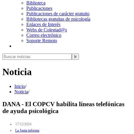
Biblioteca
Publicaciones
Publicaciones de carácter gratuito
Bibliotecas gratuitas de psicología
Enlaces de Interés
Webs de Colegiad@s
Correo electrónico
Soporte Remoto
Ir
Noticia
Inicio
/
Noticia
/
DANA - El COPCV habilita líneas telefónicas
de ayuda psicológica
17/12/2024
La Junta informa