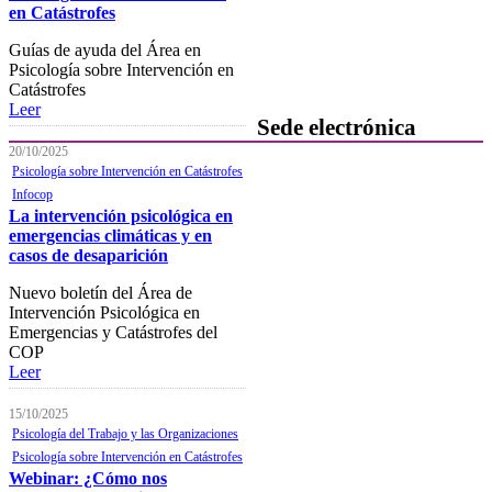
en Catástrofes
Preguntas y respuestas
habituales
Guías de ayuda del Área en
Psicología sobre Intervención en
Contacta con formación
Catástrofes
Leer
Sede electrónica
20/10/2025
Psicología sobre Intervención en Catástrofes
Colegiación
Infocop
Baja Colegial
La intervención psicológica en
emergencias climáticas y en
Listado Oficial de Psicólogos/as
casos de desaparición
Colegiados/as
Nuevo boletín del Área de
Registro de Mediadores
Intervención Psicológica en
Emergencias y Catástrofes del
Consulta del registro de
COP
Sociedades Profesionales
Leer
Verificación de documentos
15/10/2025
Psicología del Trabajo y las Organizaciones
Mostrador virtual
Psicología sobre Intervención en Catástrofes
Área personal
Webinar: ¿Cómo nos