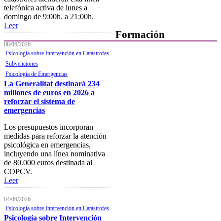
telefónica activa de lunes a
domingo de 9:00h. a 21:00h.
Leer
Formación
08/06/2026
Psicología sobre Intervención en Catástrofes
Presentación
Subvenciones
Mi formación
Psicología de Emergencias
La Generalitat destinará 234
Plataforma de Formación Online
millones de euros en 2026 a
reforzar el sistema de
Actividades por áreas
emergencias
Buscador de actividades
Los presupuestos incorporan
medidas para reforzar la atención
Boletín de información
psicológica en emergencias,
próximas actividades formativas
incluyendo una línea nominativa
de 80.000 euros destinada al
Novedades
COPCV.
Leer
FOCAD
Normativa
04/06/2026
Psicología sobre Intervención en Catástrofes
Becas y descuentos
Psicología sobre Intervención