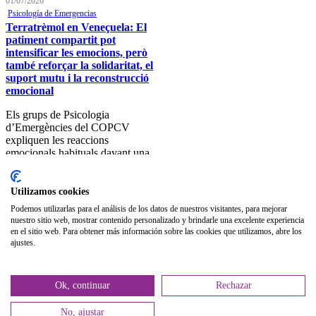
01/07/2026
Publicaciones
Psicología de Emergencias
Terratrèmol en Veneçuela: El
Publicaciones de carácter
patiment compartit pot
gratuito
intensificar les emocions, però
també reforçar la solidaritat, el
Bibliotecas gratuitas de
suport mutu i la reconstrucció
psicología
emocional
Enlaces de Interés
Els grups de Psicologia
Webs de Colegiad@s
d’Emergències del COPCV
expliquen les reaccions
Correo electrónico
emocionals habituals davant una
catàstrofe col·lectiva i la
Soporte Remoto
importància del suport
professional i comunitari en la
Utilizamos cookies
2026 © Col·legi Oficial de
gestió i la recuperació emocional.
Podemos utilizarlas para el análisis de los datos de nuestros visitantes, para mejorar
Psicologia de la Comunitat
Leer
nuestro sitio web, mostrar contenido personalizado y brindarle una excelente experiencia
Valenciana.
en el sitio web. Para obtener más información sobre las cookies que utilizamos, abre los
ajustes.
Política de privacidad
Política de Cookies
Ok, continuar
Rechazar
No, ajustar