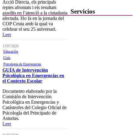
Acció Directa, els principals
reptes afrontats i els resultats
Servicios
assolits en l’atenció a la ciutadania
afectada. Ho fa en la jornada del
COP Ceuta amb la qual va
Ofertas de Trabajo
celebrar el seu 25 aniversari.
Leer
Añadir una oferta de trabajo
Tablón de anuncios
13/07/2026
Educación
Guía de Recursos
Guía
Psicología de Emergencias
Firma Electrónica
GUÍA de Intervención
Psicológica en Emergencias en
Asesoría Jurídica
el Contexto Escolar
Club de Ocio
Documento elaborado por la
SODEP
Comisión de Intervención
Psicológica en Emergencias y
Seguro Responsabilidad Civil
Catástrofes del Colegio Oficial de
Psicología del Principado de
Foros
Asturias.
Leer
Biblioteca