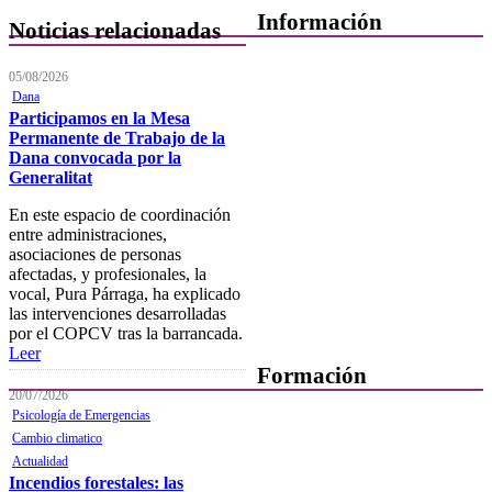
Información
Noticias relacionadas
Quiénes Somos
05/08/2026
Dana
Departamentos
Participamos en la Mesa
Permanente de Trabajo de la
Horarios, direcciones y
Dana convocada por la
teléfonos
Generalitat
Junta de Gobierno
En este espacio de coordinación
entre administraciones,
Comisiones y Grupos de
asociaciones de personas
Trabajo
afectadas, y profesionales, la
vocal, Pura Párraga, ha explicado
las intervenciones desarrolladas
por el COPCV tras la barrancada.
Leer
Formación
20/07/2026
Psicología de Emergencias
Presentación
Cambio climatico
Mi formación
Actualidad
Incendios forestales: las