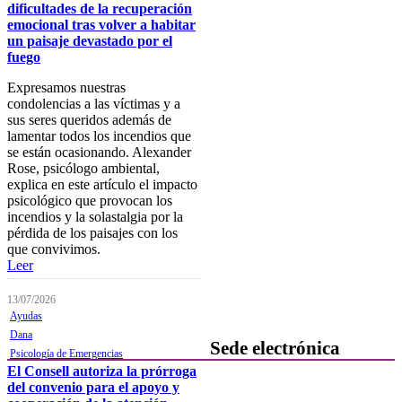
Plataforma de Formación Online
dificultades de la recuperación
emocional tras volver a habitar
Actividades por áreas
un paisaje devastado por el
fuego
Buscador de actividades
Expresamos nuestras
Boletín de información
condolencias a las víctimas y a
próximas actividades formativas
sus seres queridos además de
lamentar todos los incendios que
Novedades
se están ocasionando. Alexander
Rose, psicólogo ambiental,
FOCAD
explica en este artículo el impacto
psicológico que provocan los
Normativa
incendios y la solastalgia por la
pérdida de los paisajes con los
Becas y descuentos
que convivimos.
Leer
Preguntas y respuestas
habituales
13/07/2026
Contacta con formación
Ayudas
Dana
Sede electrónica
Psicología de Emergencias
El Consell autoriza la prórroga
del convenio para el apoyo y
Colegiación