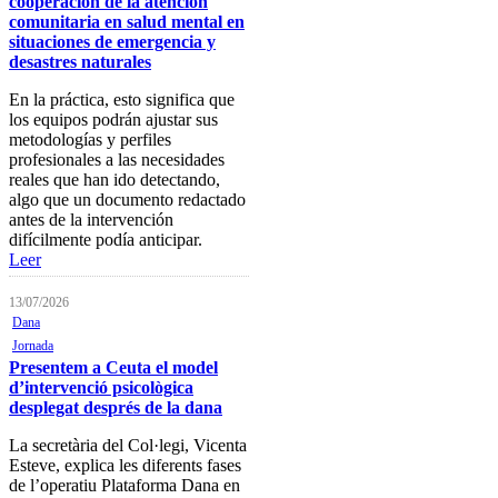
cooperación de la atención
Baja Colegial
comunitaria en salud mental en
situaciones de emergencia y
Listado Oficial de Psicólogos/as
desastres naturales
Colegiados/as
En la práctica, esto significa que
Registro de Mediadores
los equipos podrán ajustar sus
metodologías y perfiles
Consulta del registro de
profesionales a las necesidades
Sociedades Profesionales
reales que han ido detectando,
algo que un documento redactado
Verificación de documentos
antes de la intervención
difícilmente podía anticipar.
Mostrador virtual
Leer
Área personal
13/07/2026
Dana
Notificaciones electrónicas
Jornada
Tablón electrónico
Presentem a Ceuta el model
d’intervenció psicològica
Buzón de denuncias de
desplegat després de la dana
intrusismo
La secretària del Col·legi, Vicenta
Presentación de escritos
Esteve, explica les diferents fases
de l’operatiu Plataforma Dana en
Contacta con el Colegio