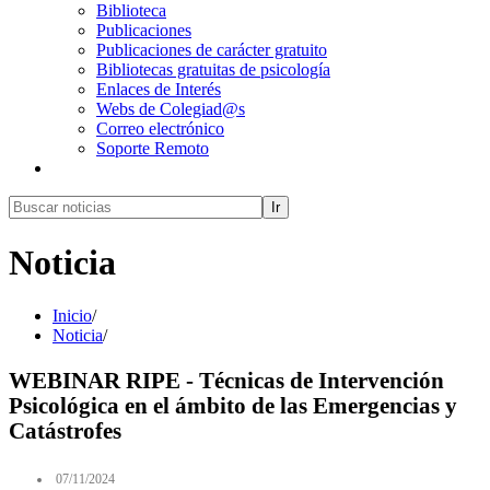
Biblioteca
Publicaciones
Publicaciones de carácter gratuito
Bibliotecas gratuitas de psicología
Enlaces de Interés
Webs de Colegiad@s
Correo electrónico
Soporte Remoto
Ir
Noticia
Inicio
/
Noticia
/
WEBINAR RIPE - Técnicas de Intervención
Psicológica en el ámbito de las Emergencias y
Catástrofes
07/11/2024