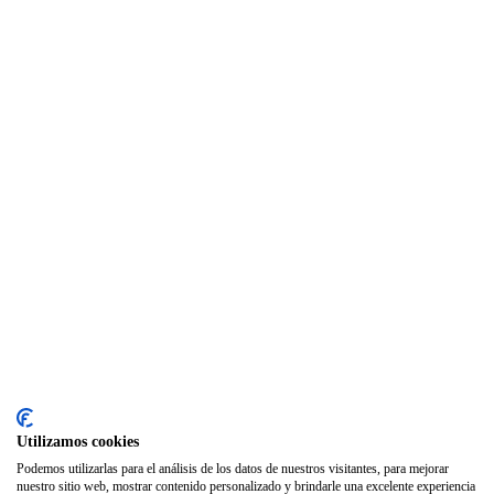
Asesoría Jurídica
Club de Ocio
SODEP
Seguro Responsabilidad Civil
Foros
Biblioteca
Publicaciones
Publicaciones de carácter gratuito
Bibliotecas gratuitas de psicología
Enlaces de Interés
Webs de Colegiad@s
Correo electrónico
Utilizamos cookies
Soporte Remoto
Podemos utilizarlas para el análisis de los datos de nuestros visitantes, para mejorar
nuestro sitio web, mostrar contenido personalizado y brindarle una excelente experiencia
2026 © Col·legi Oficial de Psicologia de la Comunitat Valenciana.