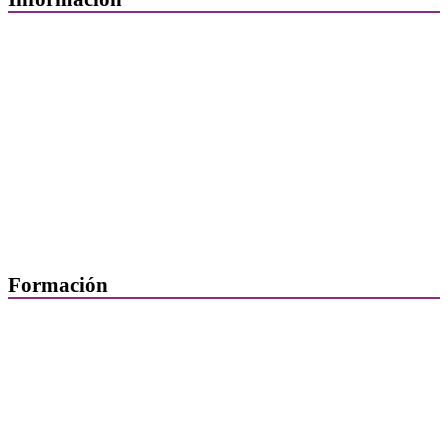
Quiénes Somos
Departamentos
Horarios, direcciones y teléfonos
Junta de Gobierno
Comisiones y Grupos de Trabajo
Formación
Presentación
Mi formación
Plataforma de Formación Online
Actividades por áreas