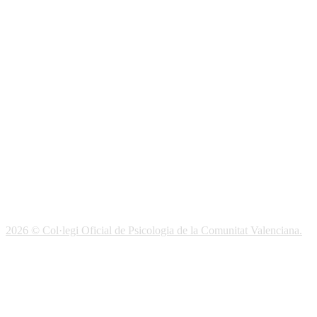
Foros
Biblioteca
Publicaciones
Publicaciones de carácter gratuito
Bibliotecas gratuitas de psicología
Enlaces de Interés
Webs de Colegiad@s
Correo electrónico
Soporte Remoto
2026 © Col·legi Oficial de Psicologia de la Comunitat Valenciana.
Política de privacidad
Política de Cookies