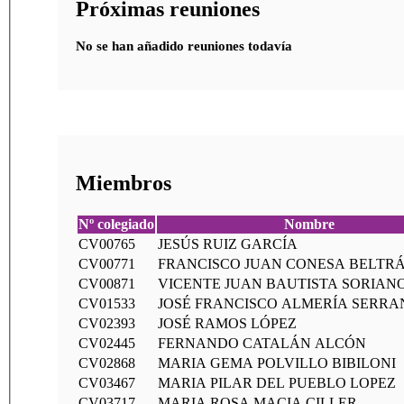
Próximas reuniones
No se han añadido reuniones todavía
Miembros
Nº colegiado
Nombre
CV00765
JESÚS RUIZ GARCÍA
CV00771
FRANCISCO JUAN CONESA BELTR
CV00871
VICENTE JUAN BAUTISTA SORIAN
CV01533
JOSÉ FRANCISCO ALMERÍA SERRA
CV02393
JOSÉ RAMOS LÓPEZ
CV02445
FERNANDO CATALÁN ALCÓN
CV02868
MARIA GEMA POLVILLO BIBILONI
CV03467
MARIA PILAR DEL PUEBLO LOPEZ
CV03717
MARIA ROSA MACIA CILLER