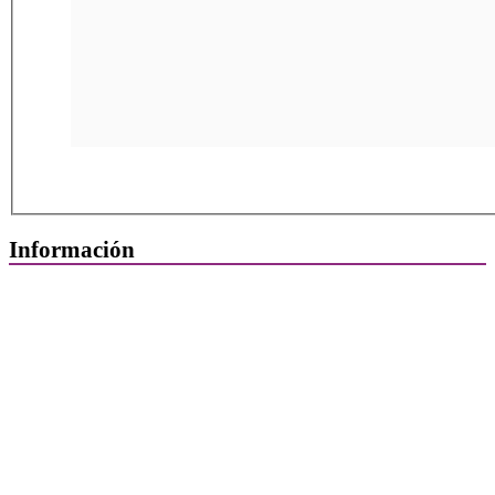
Información
Quiénes Somos
Departamentos
Horarios, direcciones y teléfonos
Junta de Gobierno
Comisiones y Grupos de Trabajo