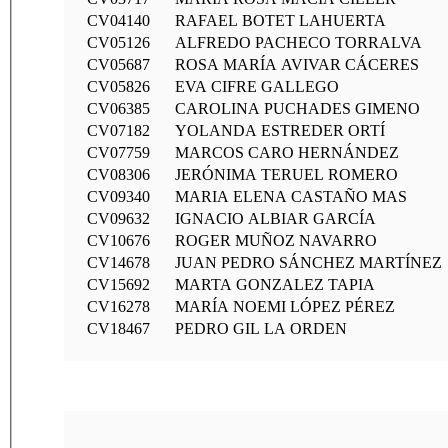
CV04140
RAFAEL BOTET LAHUERTA
CV05126
ALFREDO PACHECO TORRALVA
CV05687
ROSA MARÍA AVIVAR CÁCERES
CV05826
EVA CIFRE GALLEGO
CV06385
CAROLINA PUCHADES GIMENO
CV07182
YOLANDA ESTREDER ORTÍ
CV07759
MARCOS CARO HERNÁNDEZ
CV08306
JERÓNIMA TERUEL ROMERO
CV09340
MARIA ELENA CASTAÑO MAS
CV09632
IGNACIO ALBIAR GARCÍA
CV10676
ROGER MUÑOZ NAVARRO
CV14678
JUAN PEDRO SÁNCHEZ MARTÍNEZ
CV15692
MARTA GONZALEZ TAPIA
CV16278
MARÍA NOEMI LÓPEZ PÉREZ
CV18467
PEDRO GIL LA ORDEN