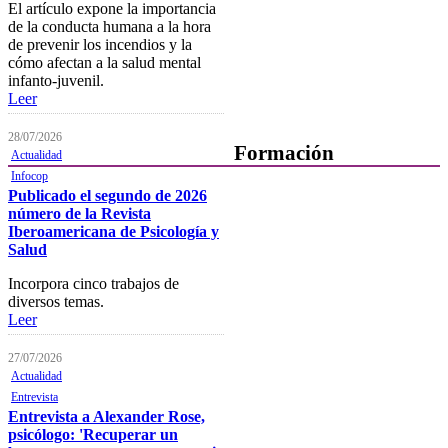
El artículo expone la importancia
de la conducta humana a la hora
Comisiones y Grupos de
de prevenir los incendios y la
Trabajo
cómo afectan a la salud mental
infanto-juvenil.
Leer
28/07/2026
Formación
Actualidad
Infocop
Publicado el segundo de 2026
Presentación
número de la Revista
Mi formación
Iberoamericana de Psicología y
Salud
Plataforma de Formación Online
Incorpora cinco trabajos de
Actividades por áreas
diversos temas.
Leer
Buscador de actividades
27/07/2026
Boletín de información
Actualidad
próximas actividades formativas
Entrevista
Entrevista a Alexander Rose,
Novedades
psicólogo: 'Recuperar un