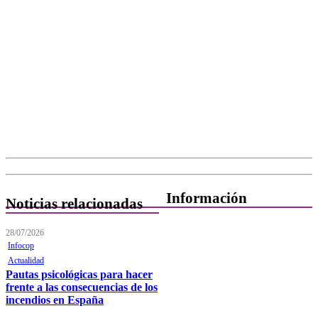
Información
Noticias relacionadas
Quiénes Somos
28/07/2026
Infocop
Departamentos
Actualidad
Pautas psicológicas para hacer
Horarios, direcciones y
frente a las consecuencias de los
teléfonos
incendios en España
Junta de Gobierno