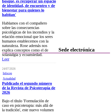
FOCAD
bosque, es recuperar un espacio
de identidad, de encuentro y de
Normativa
bienestar para quienes lo
habitan'
Becas y descuentos
Hablamos con el compañero
Preguntas y respuestas
sobre las consecuencias
habituales
psicológicas de los incendios y la
relación emocional que los seres
Contacta con formación
humanos establecemos con la
naturaleza. Rose además nos
Sede electrónica
explica conceptos como el de
solastalgia y ecoansiedad.
Leer
Colegiación
Baja Colegial
24/07/2026
Infocop
Listado Oficial de Psicólogos/as
Actualidad
Colegiados/as
Publicado el segundo número
de la Revista de Psicoterapia de
Registro de Mediadores
2026
Consulta del registro de
Bajo el título 'Formulación de
Sociedades Profesionales
caso en psicoterapia: más allá de
la tradición', este nuevo volumen
Verificación de documentos