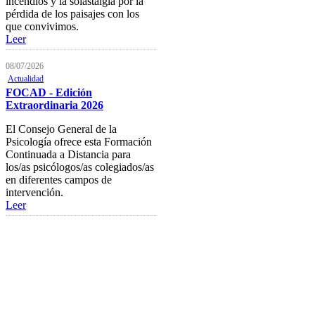
incendios y la solastalgia por la
pérdida de los paisajes con los
Firma Electrónica
que convivimos.
Leer
Asesoría Jurídica
08/07/2026
Club de Ocio
Actualidad
SODEP
FOCAD - Edición
Extraordinaria 2026
Seguro Responsabilidad Civil
El Consejo General de la
Foros
Psicología ofrece esta Formación
Continuada a Distancia para
Biblioteca
los/as psicólogos/as colegiados/as
en diferentes campos de
Publicaciones
intervención.
Leer
Publicaciones de carácter
gratuito
Bibliotecas gratuitas de psicología
Enlaces de Interés
Webs de Colegiad@s