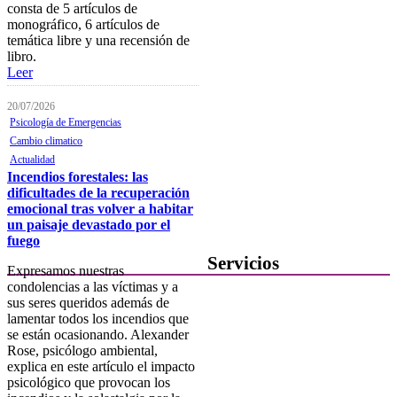
consta de 5 artículos de
monográfico, 6 artículos de
Mostrador virtual
temática libre y una recensión de
libro.
Área personal
Leer
Notificaciones electrónicas
20/07/2026
Tablón electrónico
Psicología de Emergencias
Cambio climatico
Buzón de denuncias de
Actualidad
intrusismo
Incendios forestales: las
dificultades de la recuperación
Presentación de escritos
emocional tras volver a habitar
un paisaje devastado por el
Contacta con el Colegio
fuego
Servicios
Expresamos nuestras
condolencias a las víctimas y a
Ofertas de Trabajo
sus seres queridos además de
lamentar todos los incendios que
Añadir una oferta de trabajo
se están ocasionando. Alexander
Rose, psicólogo ambiental,
Tablón de anuncios
explica en este artículo el impacto
psicológico que provocan los
Guía de Recursos