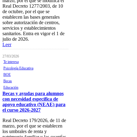
marzo, por el que se modifica el
Tablón de anuncios
Real Decreto 1277/2003, de 10
de octubre, por el que se
Guía de Recursos
establecen las bases generales
sobre autorización de centros,
Firma Electrónica
servicios y establecimientos
sanitarios. Entra en vigor el 1 de
Asesoría Jurídica
julio de 2026.
Leer
Club de Ocio
27/03/2026
SODEP
Te interesa
Seguro Responsabilidad Civil
Psicología Educativa
BOE
Foros
Becas
Educación
Biblioteca
Becas y ayudas para alumnos
Publicaciones
con necesidad específica de
apoyo educativo (NEAE) para
Publicaciones de carácter
el curso 2026-2027
gratuito
Real Decreto 179/2026, de 11 de
Bibliotecas gratuitas de
marzo, por el que se establecen
psicología
los umbrales de renta y
patrimonio familiar y las cuantías