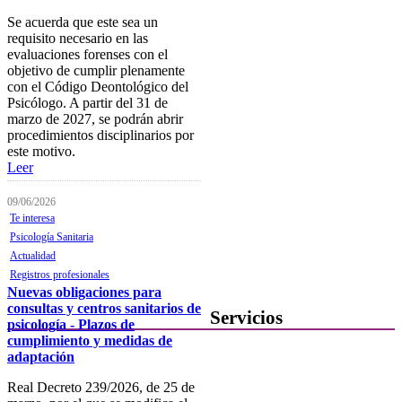
Verificación de documentos
Se acuerda que este sea un
requisito necesario en las
Mostrador virtual
evaluaciones forenses con el
objetivo de cumplir plenamente
Área personal
con el Código Deontológico del
Psicólogo. A partir del 31 de
Notificaciones electrónicas
marzo de 2027, se podrán abrir
procedimientos disciplinarios por
Tablón electrónico
este motivo.
Leer
Buzón de denuncias de
intrusismo
09/06/2026
Te interesa
Presentación de escritos
Psicología Sanitaria
Canal de denuncias
Actualidad
Registros profesionales
Contacta con el Colegio
Nuevas obligaciones para
consultas y centros sanitarios de
Servicios
psicología - Plazos de
cumplimiento y medidas de
Ofertas de Trabajo
adaptación
Añadir una oferta de trabajo
Real Decreto 239/2026, de 25 de