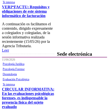
Te interesa
FOCAD
VERI*FACTU: Requisitos y
obligaciones de este sistema
Normativa
informático de facturación
Becas y descuentos
A continuación os facilitamos el
contenido, dirigido expresamente
Preguntas y respuestas
a colegiados y colegiadas, de la
habituales
sesión informativa realizada
recientemente (15/05/26) por la
Contacta con formación
Agencia Tributaria.
Leer
Sede electrónica
11/06/2026
Psicología Jurídica
Colegiación
Psicología Forense
Baja Colegial
Deontologia
Evaluación Psicológica
Listado Oficial de Psicólogos/as
Te interesa
Colegiados/as
CIRCULAR INFORMATIVA:
En las evaluaciones psicológicas
Registro de Mediadores
forenses, es indispensable la
Consulta del registro de
presencia física del sujeto
Sociedades Profesionales
evaluado