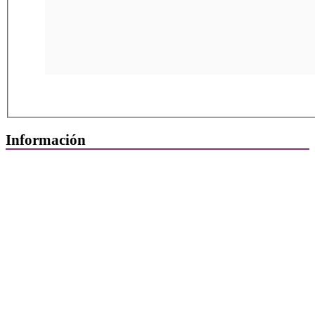
Información
Quiénes Somos
Departamentos
Horarios, direcciones y teléfonos
Junta de Gobierno
Comisiones y Grupos de Trabajo