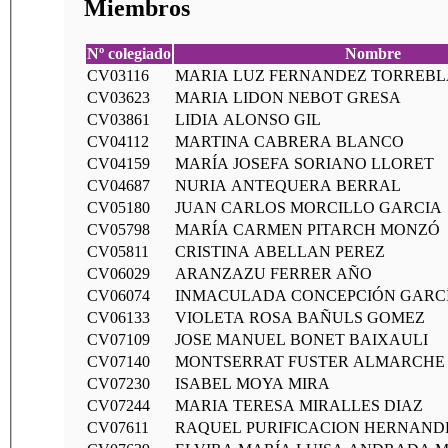
Miembros
Nº colegiado
Nombre
CV03116
MARIA LUZ FERNANDEZ TORREB
CV03623
MARIA LIDON NEBOT GRESA
CV03861
LIDIA ALONSO GIL
CV04112
MARTINA CABRERA BLANCO
CV04159
MARÍA JOSEFA SORIANO LLORET
CV04687
NURIA ANTEQUERA BERRAL
CV05180
JUAN CARLOS MORCILLO GARCIA
CV05798
MARÍA CARMEN PITARCH MONZÓ
CV05811
CRISTINA ABELLAN PEREZ
CV06029
ARANZAZU FERRER AÑO
CV06074
INMACULADA CONCEPCIÓN GARCÍ
CV06133
VIOLETA ROSA BAÑULS GOMEZ
CV07109
JOSE MANUEL BONET BAIXAULI
CV07140
MONTSERRAT FUSTER ALMARCHE
CV07230
ISABEL MOYA MIRA
CV07244
MARIA TERESA MIRALLES DIAZ
CV07611
RAQUEL PURIFICACION HERNAND