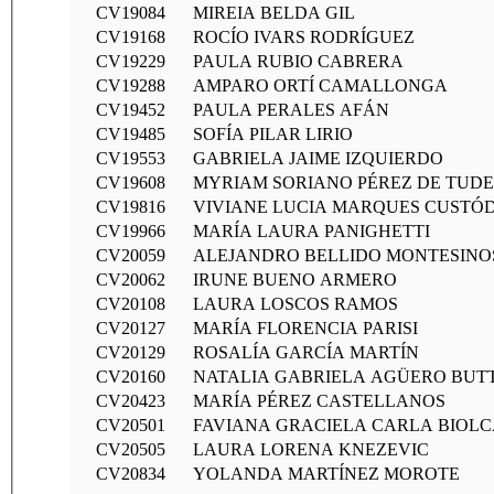
CV19084
MIREIA BELDA GIL
CV19168
ROCÍO IVARS RODRÍGUEZ
CV19229
PAULA RUBIO CABRERA
CV19288
AMPARO ORTÍ CAMALLONGA
CV19452
PAULA PERALES AFÁN
CV19485
SOFÍA PILAR LIRIO
CV19553
GABRIELA JAIME IZQUIERDO
CV19608
MYRIAM SORIANO PÉREZ DE TUD
CV19816
VIVIANE LUCIA MARQUES CUSTÓ
CV19966
MARÍA LAURA PANIGHETTI
CV20059
ALEJANDRO BELLIDO MONTESINO
CV20062
IRUNE BUENO ARMERO
CV20108
LAURA LOSCOS RAMOS
CV20127
MARÍA FLORENCIA PARISI
CV20129
ROSALÍA GARCÍA MARTÍN
CV20160
NATALIA GABRIELA AGÜERO BUT
CV20423
MARÍA PÉREZ CASTELLANOS
CV20501
FAVIANA GRACIELA CARLA BIOLC
CV20505
LAURA LORENA KNEZEVIC
CV20834
YOLANDA MARTÍNEZ MOROTE