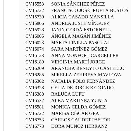
CV15553
SONIA SÁNCHEZ PÉREZ
CV15722
FRANCISCO JOSÉ IRUELA BUSTOS
CV15730
ALICIA CASADO MANSILLA
CV15806
ANDREA JUSTE MÍNGUEZ
CV15928
JANIN CERDÁ ESTORNELL
CV16005
ÁNGELA MAGÁN JIMÉNEZ
CV16053
MARTA PINILLA PASCUAL
CV16074
SARA MARTÍNEZ GÓMEZ
CV16123
ANNA MONFORT CARCELLER
CV16189
VIRGINIA MARTÍ JORGE
CV16269
ARANCHA BENEYTO CASTELLÓ
CV16285
MIRELLA ZEHIREVA MAVLOVA
CV16302
NATALIA POLO FERNÁNDEZ
CV16358
CELIA DE JORGE REDONDO
CV16388
RALUCA LUPU
CV16532
ALBA MARTINEZ YUNTA
CV16581
MÓNICA CELDA GÓMEZ
CV16722
MARISA CÍSCAR GEA
CV16753
CARLOS CAUDET PASTOR
CV16773
DORA MUÑOZ HERRANZ