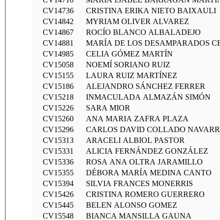
CV14736
CRISTINA ERIKA NIETO BAIXAULI
CV14842
MYRIAM OLIVER ALVAREZ
CV14867
ROCÍO BLANCO ALBALADEJO
CV14881
MARÍA DE LOS DESAMPARADOS C
CV14985
CELIA GÓMEZ MARTÍN
CV15058
NOEMÍ SORIANO RUIZ
CV15155
LAURA RUIZ MARTÍNEZ
CV15186
ALEJANDRO SÁNCHEZ FERRER
CV15218
INMACULADA ALMAZÁN SIMÓN
CV15226
SARA MIOR
CV15260
ANA MARIA ZAFRA PLAZA
CV15296
CARLOS DAVID COLLADO NAVAR
CV15313
ARACELI ALBIOL PASTOR
CV15331
ALICIA FERNÁNDEZ GONZÁLEZ
CV15336
ROSA ANA OLTRA JARAMILLO
CV15355
DÉBORA MARÍA MEDINA CANTO
CV15394
SILVIA FRANCES MONERRIS
CV15426
CRISTINA ROMERO GUERRERO
CV15445
BELEN ALONSO GOMEZ
CV15548
BIANCA MANSILLA GAUNA