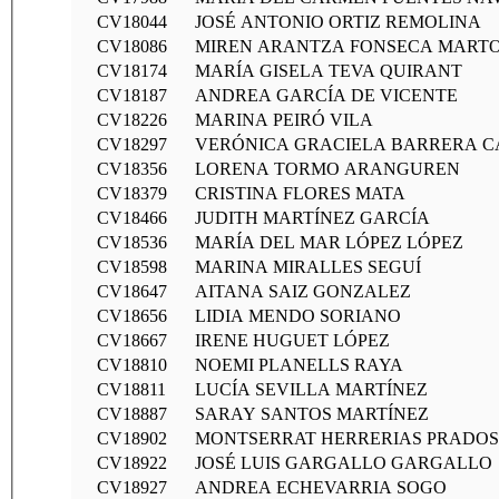
CV18044
JOSÉ ANTONIO ORTIZ REMOLINA
CV18086
MIREN ARANTZA FONSECA MART
CV18174
MARÍA GISELA TEVA QUIRANT
CV18187
ANDREA GARCÍA DE VICENTE
CV18226
MARINA PEIRÓ VILA
CV18297
VERÓNICA GRACIELA BARRERA 
CV18356
LORENA TORMO ARANGUREN
CV18379
CRISTINA FLORES MATA
CV18466
JUDITH MARTÍNEZ GARCÍA
CV18536
MARÍA DEL MAR LÓPEZ LÓPEZ
CV18598
MARINA MIRALLES SEGUÍ
CV18647
AITANA SAIZ GONZALEZ
CV18656
LIDIA MENDO SORIANO
CV18667
IRENE HUGUET LÓPEZ
CV18810
NOEMI PLANELLS RAYA
CV18811
LUCÍA SEVILLA MARTÍNEZ
CV18887
SARAY SANTOS MARTÍNEZ
CV18902
MONTSERRAT HERRERIAS PRADOS
CV18922
JOSÉ LUIS GARGALLO GARGALLO
CV18927
ANDREA ECHEVARRIA SOGO