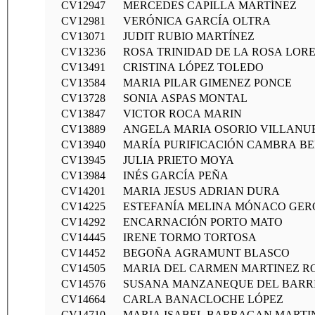
CV12947
MERCEDES CAPILLA MARTÍNEZ
CV12981
VERÓNICA GARCÍA OLTRA
CV13071
JUDIT RUBIO MARTÍNEZ
CV13236
ROSA TRINIDAD DE LA ROSA LOR
CV13491
CRISTINA LÓPEZ TOLEDO
CV13584
MARIA PILAR GIMENEZ PONCE
CV13728
SONIA ASPAS MONTAL
CV13847
VICTOR ROCA MARIN
CV13889
ANGELA MARIA OSORIO VILLANU
CV13940
MARÍA PURIFICACIÓN CAMBRA BE
CV13945
JULIA PRIETO MOYA
CV13984
INÉS GARCÍA PEÑA
CV14201
MARIA JESUS ADRIAN DURA
CV14225
ESTEFANÍA MELINA MÓNACO GE
CV14292
ENCARNACIÓN PORTO MATO
CV14445
IRENE TORMO TORTOSA
CV14452
BEGOÑA AGRAMUNT BLASCO
CV14505
MARIA DEL CARMEN MARTINEZ 
CV14576
SUSANA MANZANEQUE DEL BARR
CV14664
CARLA BANACLOCHE LÓPEZ
CV14710
MARIA ISABEL BARRAGAN MARTI