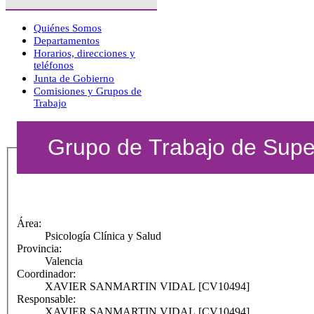
Quiénes Somos
Departamentos
Horarios, direcciones y
teléfonos
Junta de Gobierno
Comisiones y Grupos de
Trabajo
Grupo de Trabajo de Super
Área:
Psicología Clínica y Salud
Provincia:
Valencia
Coordinador:
XAVIER SANMARTIN VIDAL [CV10494]
Responsable:
XAVIER SANMARTIN VIDAL [CV10494]