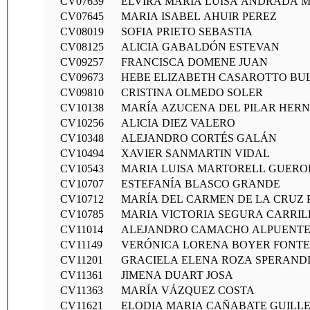
CV07639
ELVIRA MARÍA LUISA ANDRADA 
CV07645
MARIA ISABEL AHUIR PEREZ
CV08019
SOFIA PRIETO SEBASTIA
CV08125
ALICIA GABALDÓN ESTEVAN
CV09257
FRANCISCA DOMENE JUAN
CV09673
HEBE ELIZABETH CASAROTTO BU
CV09810
CRISTINA OLMEDO SOLER
CV10138
MARÍA AZUCENA DEL PILAR HER
CV10256
ALICIA DIEZ VALERO
CV10348
ALEJANDRO CORTÉS GALÁN
CV10494
XAVIER SANMARTIN VIDAL
CV10543
MARIA LUISA MARTORELL GUERO
CV10707
ESTEFANÍA BLASCO GRANDE
CV10712
MARÍA DEL CARMEN DE LA CRUZ 
CV10785
MARIA VICTORIA SEGURA CARRIL
CV11014
ALEJANDRO CAMACHO ALPUENT
CV11149
VERÓNICA LORENA BOYER FONT
CV11201
GRACIELA ELENA ROZA SPERANDI
CV11361
JIMENA DUART JOSA
CV11363
MARÍA VÁZQUEZ COSTA
CV11621
ELODIA MARIA CAÑABATE GUILL