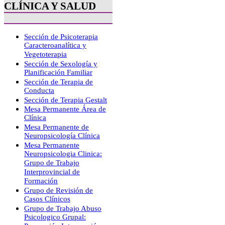
CLÍNICA Y SALUD
Sección de Psicoterapia
Caracteroanalítica y
Vegetoterapia
Sección de Sexología y
Planificación Familiar
Sección de Terapia de
Conducta
Sección de Terapia Gestalt
Mesa Permanente Área de
Clínica
Mesa Permanente de
Neuropsicología Clínica
Mesa Permanente
Neuropsicologia Clinica:
Grupo de Trabajo
Interprovincial de
Formación
Grupo de Revisión de
Casos Clínicos
Grupo de Trabajo Abuso
Psicologico Grupal: