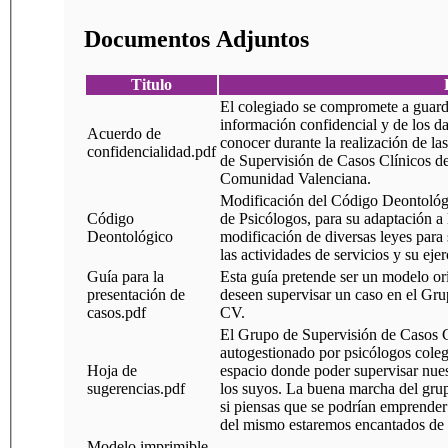
Documentos Adjuntos
Titulo
El colegiado se compromete a guarda
información confidencial y de los d
Acuerdo de
conocer durante la realización de la
confidencialidad.pdf
de Supervisión de Casos Clínicos de
Comunidad Valenciana.
Modificación del Código Deontológi
Código
de Psicólogos, para su adaptación a la Ley 25/2009, de 22 de diciembre, de
Deontológico
modificación de diversas leyes para 
las actividades de servicios y su ej
Guía para la
Esta guía pretende ser un modelo or
presentación de
deseen supervisar un caso en el Gr
casos.pdf
CV.
El Grupo de Supervisión de Casos 
autogestionado por psicólogos coleg
Hoja de
espacio donde poder supervisar nues
sugerencias.pdf
los suyos. La buena marcha del grup
si piensas que se podrían emprender
del mismo estaremos encantados de 
Modelo imprimible