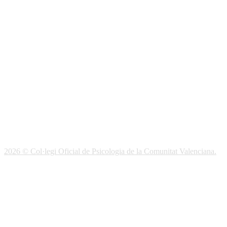
Biblioteca
Publicaciones
Publicaciones de carácter gratuito
Bibliotecas gratuitas de psicología
Enlaces de Interés
Webs de Colegiad@s
Correo electrónico
Soporte Remoto
2026 © Col·legi Oficial de Psicologia de la Comunitat Valenciana.
Política de privacidad
Política de Cookies