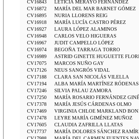
CV16843
LETICIA MERAYO FERNÁNDEZ
CV16872
MARÍA DEL MAR BARNET GÓMEZ
CV16895
NURIA LLORENS REIG
CV16918
MARÍA LUCÍA CASTRO PÉREZ
CV16927
LAURA LÓPEZ ALAMINOS
CV16948
CARLOS VELO HIGUERAS
CV16967
JUDIT CAMPELLO LÓPEZ
CV16974
BEGOÑA TARRAGA TORRO
CV16989
ASTRID GINETTE HUGUETTE FLOR
CV17075
MARCOS NUÑO GAY
CV17126
NEUS SANGRÓS VIDAL
CV17188
CLARA SAN NICOLÁS VILELLA
CV17194
ALBA MARÍA MARTÍNEZ RÓDENAS
CV17246
SILVIA PALAU ZAMORA
CV17250
MARÍA ROSARIO FERNÁNDEZ GIN
CV17378
MARÍA JESÚS CÁRDENAS OLMO
CV17469
VIRGINIA CHLOE MARKLAND BON
CV17478
LEYRE MARÍA GIMÉNEZ MUÑOZ
CV17605
CLAUDIA ZAFRILLA LLATAS
CV17737
MARÍA DOLORES SÁNCHEZ RAMÍR
CV17988
MARÍA DEL CARMEN FUENTES NA