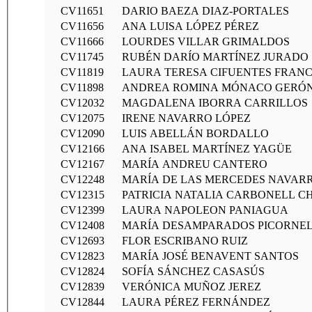
CV11651
DARIO BAEZA DIAZ-PORTALES
CV11656
ANA LUISA LÓPEZ PÉREZ
CV11666
LOURDES VILLAR GRIMALDOS
CV11745
RUBÉN DARÍO MARTÍNEZ JURADO
CV11819
LAURA TERESA CIFUENTES FRAN
CV11898
ANDREA ROMINA MÓNACO GERÓ
CV12032
MAGDALENA IBORRA CARRILLOS
CV12075
IRENE NAVARRO LÓPEZ
CV12090
LUIS ABELLÁN BORDALLO
CV12166
ANA ISABEL MARTÍNEZ YAGÜE
CV12167
MARÍA ANDREU CANTERO
CV12248
MARÍA DE LAS MERCEDES NAVAR
CV12315
PATRICIA NATALIA CARBONELL C
CV12399
LAURA NAPOLEON PANIAGUA
CV12408
MARÍA DESAMPARADOS PICORNE
CV12693
FLOR ESCRIBANO RUIZ
CV12823
MARÍA JOSÉ BENAVENT SANTOS
CV12824
SOFÍA SÁNCHEZ CASASÚS
CV12839
VERÓNICA MUÑOZ JEREZ
CV12844
LAURA PÉREZ FERNÁNDEZ