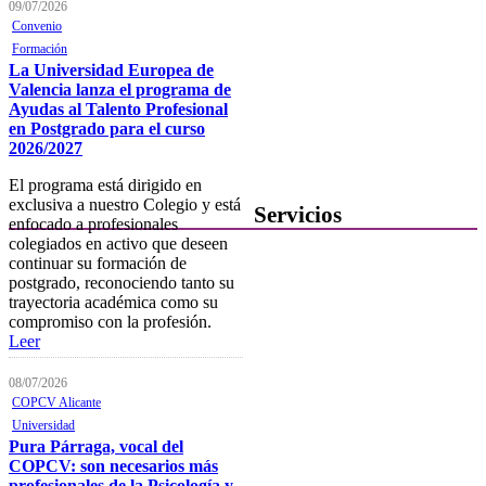
Notificaciones electrónicas
09/07/2026
Convenio
Tablón electrónico
Formación
La Universidad Europea de
Buzón de denuncias de
Valencia lanza el programa de
intrusismo
Ayudas al Talento Profesional
en Postgrado para el curso
Presentación de escritos
2026/2027
Contacta con el Colegio
El programa está dirigido en
exclusiva a nuestro Colegio y está
Servicios
enfocado a profesionales
colegiados en activo que deseen
Ofertas de Trabajo
continuar su formación de
postgrado, reconociendo tanto su
Añadir una oferta de trabajo
trayectoria académica como su
compromiso con la profesión.
Tablón de anuncios
Leer
Guía de Recursos
08/07/2026
COPCV Alicante
Firma Electrónica
Universidad
Asesoría Jurídica
Pura Párraga, vocal del
COPCV: son necesarios más
Club de Ocio
profesionales de la Psicología y