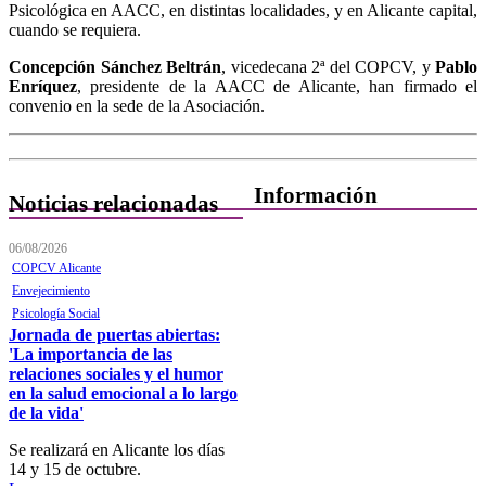
Psicológica en AACC, en distintas localidades, y en Alicante capital,
cuando se requiera.
Concepción Sánchez Beltrán
, vicedecana 2ª del COPCV, y
Pablo
Enríquez
, presidente de la AACC de Alicante, han firmado el
convenio en la sede de la Asociación.
Información
Noticias relacionadas
Quiénes Somos
06/08/2026
COPCV Alicante
Departamentos
Envejecimiento
Psicología Social
Horarios, direcciones y
Jornada de puertas abiertas:
teléfonos
'La importancia de las
Junta de Gobierno
relaciones sociales y el humor
en la salud emocional a lo largo
Comisiones y Grupos de
de la vida'
Trabajo
Se realizará en Alicante los días
14 y 15 de octubre.