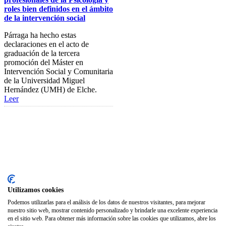
roles bien definidos en el ámbito
SODEP
de la intervención social
Seguro Responsabilidad Civil
Párraga ha hecho estas
declaraciones en el acto de
Foros
graduación de la tercera
promoción del Máster en
Biblioteca
Intervención Social y Comunitaria
de la Universidad Miguel
Publicaciones
Hernández (UMH) de Elche.
Leer
Publicaciones de carácter
gratuito
Bibliotecas gratuitas de psicología
Enlaces de Interés
Webs de Colegiad@s
Correo electrónico
Utilizamos cookies
Soporte Remoto
Podemos utilizarlas para el análisis de los datos de nuestros visitantes, para mejorar
nuestro sitio web, mostrar contenido personalizado y brindarle una excelente experiencia
2026 © Col·legi Oficial de Psicologia de la Comunitat Valenciana.
en el sitio web. Para obtener más información sobre las cookies que utilizamos, abre los