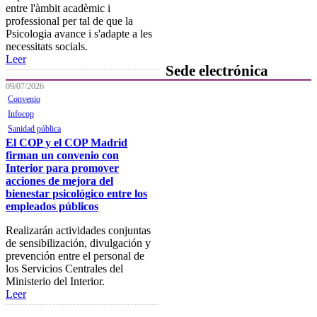
Preguntas y respuestas
entre l'àmbit acadèmic i
habituales
professional per tal de que la
Psicologia avance i s'adapte a les
Contacta con formación
necessitats socials.
Leer
Sede electrónica
09/07/2026
Convenio
Colegiación
Infocop
Baja Colegial
Sanidad pública
El COP y el COP Madrid
Listado Oficial de Psicólogos/as
firman un convenio con
Colegiados/as
Interior para promover
acciones de mejora del
Registro de Mediadores
bienestar psicológico entre los
empleados públicos
Consulta del registro de
Sociedades Profesionales
Realizarán actividades conjuntas
de sensibilización, divulgación y
Verificación de documentos
prevención entre el personal de
los Servicios Centrales del
Mostrador virtual
Ministerio del Interior.
Leer
Área personal