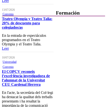
Leer
13/07/2026
Formación
Convenio
Teatro Olympia y Teatro Talia:
20% de descuento para
Presentación
colegiados/as
Mi formación
En la entrada de espectáculos
Plataforma de Formación Online
programados en el Teatro
Olympia y el Teatro Talia.
Actividades por áreas
Leer
Buscador de actividades
10/07/2026
Universidad
Boletín de información
Convenio
próximas actividades formativas
El COPCV reconeix
l’excel·lència investigadora de
Novedades
l’alumnat de la Universitat
FOCAD
CEU Cardenal Herrera
Normativa
En l'acte, la secretària del Col·legi
ha destacat la qualitat dels treballs
Becas y descuentos
presentants i ha resaltat la
importància de la comunicació