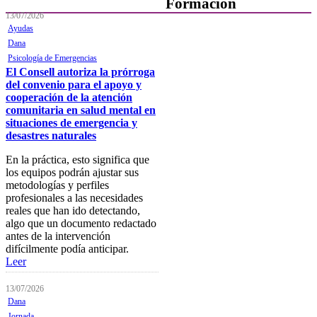
Formación
13/07/2026
Ayudas
Presentación
Dana
Mi formación
Psicología de Emergencias
El Consell autoriza la prórroga
Plataforma de Formación Online
del convenio para el apoyo y
cooperación de la atención
Actividades por áreas
comunitaria en salud mental en
situaciones de emergencia y
Buscador de actividades
desastres naturales
Boletín de información
En la práctica, esto significa que
próximas actividades formativas
los equipos podrán ajustar sus
metodologías y perfiles
Novedades
profesionales a las necesidades
reales que han ido detectando,
FOCAD
algo que un documento redactado
antes de la intervención
Normativa
difícilmente podía anticipar.
Leer
Becas y descuentos
Preguntas y respuestas
13/07/2026
habituales
Dana
Jornada