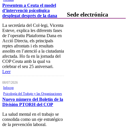
Contacta con formación
Presentem a Ceuta el model
d’intervenció psicològica
Sede electrónica
desplegat després de la dana
La secretària del Col·legi, Vicenta
Colegiación
Esteve, explica les diferents fases
de l’operatiu Plataforma Dana en
Baja Colegial
Acció Directa, els principals
reptes afrontats i els resultats
Listado Oficial de Psicólogos/as
assolits en l’atenció a la ciutadania
Colegiados/as
afectada. Ho fa en la jornada del
Registro de Mediadores
COP Ceuta amb la qual va
celebrar el seu 25 aniversari.
Consulta del registro de
Leer
Sociedades Profesionales
08/07/2026
Verificación de documentos
Infocop
Psicología del Trabajo y las Organizaciones
Mostrador virtual
Nuevo número del Boletín de la
División PTORH del COP
Área personal
La salud mental en el trabajo se
Notificaciones electrónicas
consolida como un eje estratégico
de la prevención laboral.
Tablón electrónico