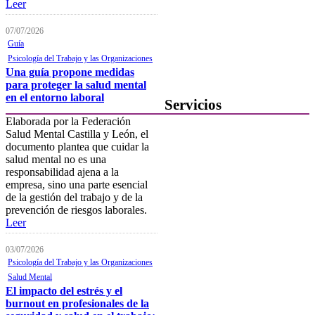
Leer
Buzón de denuncias de
intrusismo
07/07/2026
Guía
Presentación de escritos
Psicología del Trabajo y las Organizaciones
Una guía propone medidas
Contacta con el Colegio
para proteger la salud mental
en el entorno laboral
Servicios
Elaborada por la Federación
Salud Mental Castilla y León, el
Ofertas de Trabajo
documento plantea que cuidar la
Añadir una oferta de trabajo
salud mental no es una
responsabilidad ajena a la
Tablón de anuncios
empresa, sino una parte esencial
de la gestión del trabajo y de la
Guía de Recursos
prevención de riesgos laborales.
Leer
Firma Electrónica
03/07/2026
Asesoría Jurídica
Psicología del Trabajo y las Organizaciones
Salud Mental
Club de Ocio
El impacto del estrés y el
SODEP
burnout en profesionales de la