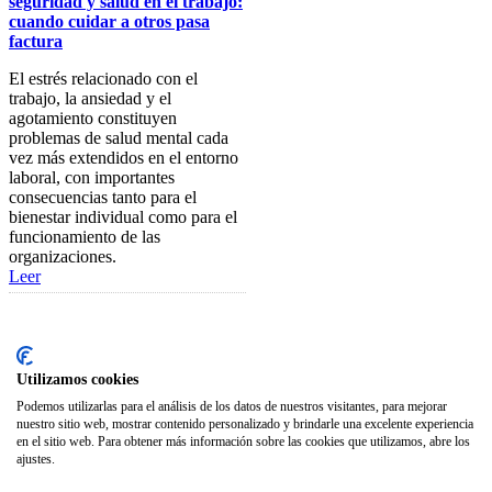
seguridad y salud en el trabajo:
Seguro Responsabilidad Civil
cuando cuidar a otros pasa
factura
Foros
El estrés relacionado con el
Biblioteca
trabajo, la ansiedad y el
agotamiento constituyen
Publicaciones
problemas de salud mental cada
vez más extendidos en el entorno
Publicaciones de carácter
laboral, con importantes
gratuito
consecuencias tanto para el
bienestar individual como para el
Bibliotecas gratuitas de
funcionamiento de las
psicología
organizaciones.
Leer
Enlaces de Interés
Webs de Colegiad@s
Correo electrónico
Utilizamos cookies
Soporte Remoto
Podemos utilizarlas para el análisis de los datos de nuestros visitantes, para mejorar
nuestro sitio web, mostrar contenido personalizado y brindarle una excelente experiencia
2026 © Col·legi Oficial de Psicologia de la Comunitat Valenciana.
en el sitio web. Para obtener más información sobre las cookies que utilizamos, abre los
ajustes.
Política de privacidad
Política de Cookies