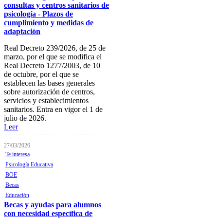
consultas y centros sanitarios de
Ofertas de Trabajo
psicología - Plazos de
cumplimiento y medidas de
Añadir una oferta de trabajo
adaptación
Tablón de anuncios
Real Decreto 239/2026, de 25 de
marzo, por el que se modifica el
Guía de Recursos
Real Decreto 1277/2003, de 10
de octubre, por el que se
Firma Electrónica
establecen las bases generales
sobre autorización de centros,
Asesoría Jurídica
servicios y establecimientos
sanitarios. Entra en vigor el 1 de
Club de Ocio
julio de 2026.
SODEP
Leer
Seguro Responsabilidad Civil
27/03/2026
Te interesa
Foros
Psicología Educativa
BOE
Biblioteca
Becas
Publicaciones
Educación
Becas y ayudas para alumnos
Publicaciones de carácter
con necesidad específica de
gratuito