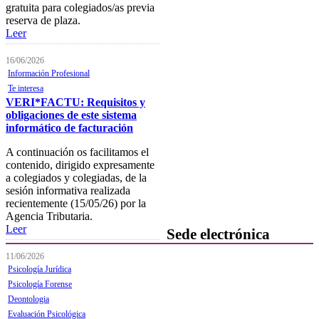
gratuita para colegiados/as previa
Buscador de actividades
reserva de plaza.
Leer
Boletín de información
próximas actividades formativas
16/06/2026
Novedades
Información Profesional
Te interesa
FOCAD
VERI*FACTU: Requisitos y
obligaciones de este sistema
Normativa
informático de facturación
Becas y descuentos
A continuación os facilitamos el
contenido, dirigido expresamente
Preguntas y respuestas
a colegiados y colegiadas, de la
habituales
sesión informativa realizada
recientemente (15/05/26) por la
Contacta con formación
Agencia Tributaria.
Leer
Sede electrónica
11/06/2026
Colegiación
Psicología Jurídica
Psicología Forense
Baja Colegial
Deontologia
Listado Oficial de Psicólogos/as
Evaluación Psicológica