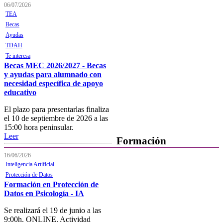
Quiénes Somos
06/07/2026
TEA
Departamentos
Becas
Ayudas
Horarios, direcciones y
teléfonos
TDAH
Te interesa
Junta de Gobierno
Becas MEC 2026/2027 - Becas
y ayudas para alumnado con
Comisiones y Grupos de
necesidad específica de apoyo
Trabajo
educativo
El plazo para presentarlas finaliza
el 10 de septiembre de 2026 a las
15:00 hora peninsular.
Leer
Formación
16/06/2026
Presentación
Inteligencia Artificial
Protección de Datos
Mi formación
Formación en Protección de
Datos en Psicología - IA
Plataforma de Formación Online
Se realizará el 19 de junio a las
Actividades por áreas
9:00h. ONLINE. Actividad