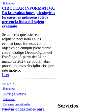
Colegiados/as
Te interesa
CIRCULAR INFORMATIVA:
Registro de Mediadores
En las evaluaciones psicológicas
forenses, es indispensable la
Consulta del registro de
presencia física del sujeto
Sociedades Profesionales
evaluado
Verificación de documentos
Se acuerda que este sea un
requisito necesario en las
Mostrador virtual
evaluaciones forenses con el
objetivo de cumplir plenamente
Área personal
con el Código Deontológico del
Psicólogo. A partir del 31 de
Notificaciones electrónicas
marzo de 2027, se podrán abrir
procedimientos disciplinarios por
Tablón electrónico
este motivo.
Buzón de denuncias de
Leer
intrusismo
09/06/2026
Presentación de escritos
Te interesa
Psicología Sanitaria
Contacta con el Colegio
Actualidad
Registros profesionales
Servicios
Nuevas obligaciones para