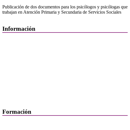
Publicación de dos documentos para los psicólogos y psicólogas que
trabajan en Atención Primaria y Secundaria de Servicios Sociales
Información
Quiénes Somos
Departamentos
Horarios, direcciones y teléfonos
Junta de Gobierno
Comisiones y Grupos de Trabajo
Formación
Presentación