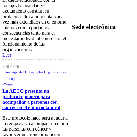
habituales
trabajo, la ansiedad y el
agotamiento constituyen
Contacta con formación
problemas de salud mental cada
vez más extendidos en el entorno
Sede electrónica
laboral, con importantes
consecuencias tanto para el
bienestar individual como para el
Colegiación
funcionamiento de las
organizaciones.
Baja Colegial
Leer
Listado Oficial de Psicólogos/as
Colegiados/as
25/05/2026
Psicología del Trabajo y las Organizaciones
Registro de Mediadores
Infocop
Cáncer
Consulta del registro de
La AECC presenta un
Sociedades Profesionales
protocolo pionero para
acompañar a personas con
Verificación de documentos
cáncer en el entorno laboral
Mostrador virtual
Este protocolo nace para ayudar a
las empresas a acompañar mejor a
Área personal
las personas con cáncer y
Notificaciones electrónicas
favorecer una reincorporación