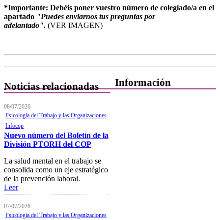
*Importante: Debéis poner vuestro número de colegiado/a en el
apartado
"Puedes enviarnos tus preguntas por
adelantado".
(VER IMAGEN)
Información
Noticias relacionadas
Quiénes Somos
08/07/2026
Psicología del Trabajo y las Organizaciones
Departamentos
Infocop
Nuevo número del Boletín de la
Horarios, direcciones y
División PTORH del COP
teléfonos
La salud mental en el trabajo se
Junta de Gobierno
consolida como un eje estratégico
de la prevención laboral.
Comisiones y Grupos de
Leer
Trabajo
07/07/2026
Psicología del Trabajo y las Organizaciones