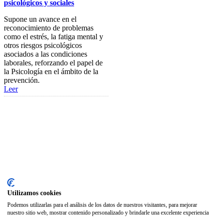
psicológicos y sociales
Club de Ocio
Supone un avance en el
SODEP
reconocimiento de problemas
como el estrés, la fatiga mental y
Seguro Responsabilidad Civil
otros riesgos psicológicos
asociados a las condiciones
Foros
laborales, reforzando el papel de
la Psicología en el ámbito de la
Biblioteca
prevención.
Leer
Publicaciones
Publicaciones de carácter
gratuito
Bibliotecas gratuitas de psicología
Enlaces de Interés
Webs de Colegiad@s
Correo electrónico
Utilizamos cookies
Soporte Remoto
Podemos utilizarlas para el análisis de los datos de nuestros visitantes, para mejorar
nuestro sitio web, mostrar contenido personalizado y brindarle una excelente experiencia
2026 © Col·legi Oficial de Psicologia de la Comunitat Valenciana.