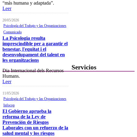
“más humana y adaptada”.
Tablón electrónico
Leer
Buzón de denuncias de
20/05/2026
intrusismo
Psicología del Trabajo y las Organizaciones
Comunicado
Presentación de escritos
La Psicologia resulta
imprescindible per a garantir el
Canal de denuncias
benestar, l'equitat i el
desenvolupament del talent en
Contacta con el Colegio
les organitzacions
Servicios
Dia Internacional dels Recursos
Humans.
Ofertas de Trabajo
Leer
Añadir una oferta de trabajo
11/05/2026
Psicología del Trabajo y las Organizaciones
Tablón de anuncios
Infocop
El Gobierno aprueba la
Guía de Recursos
reforma de la Ley de
Firma Electrónica
Prevención de Riesgos
Laborales con un refuerzo de la
Asesoría Jurídica
salud mental y los riesgos