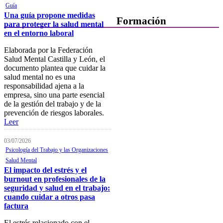
Guía
Una guía propone medidas
Formación
para proteger la salud mental
en el entorno laboral
Presentación
Elaborada por la Federación
Salud Mental Castilla y León, el
Mi formación
documento plantea que cuidar la
Plataforma de Formación Online
salud mental no es una
responsabilidad ajena a la
Actividades por áreas
empresa, sino una parte esencial
de la gestión del trabajo y de la
Buscador de actividades
prevención de riesgos laborales.
Leer
Boletín de información
próximas actividades formativas
03/07/2026
Psicología del Trabajo y las Organizaciones
Novedades
Salud Mental
FOCAD
El impacto del estrés y el
burnout en profesionales de la
Normativa
seguridad y salud en el trabajo:
cuando cuidar a otros pasa
Becas y descuentos
factura
Preguntas y respuestas
El estrés relacionado con el