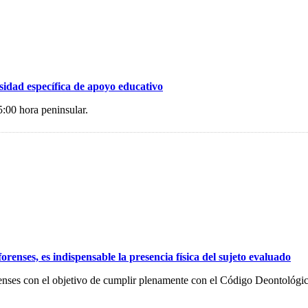
dad específica de apoyo educativo
5:00 hora peninsular.
es, es indispensable la presencia física del sujeto evaluado
renses con el objetivo de cumplir plenamente con el Código Deontológic