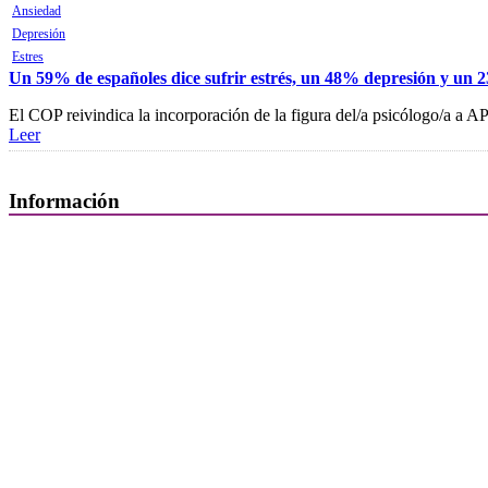
Ansiedad
Depresión
Estres
Un 59% de españoles dice sufrir estrés, un 48% depresión y un
El COP reivindica la incorporación de la figura del/a psicólogo/a a AP
Leer
Información
Quiénes Somos
Departamentos
Horarios, direcciones y teléfonos
Junta de Gobierno
Comisiones y Grupos de Trabajo