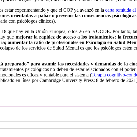
os estar experimentando y que el COP ya avanzó en la
carta remitida a
ones orientadas a paliar o prevenir las consecuencias psicológicas
ria con psicólogos clínicos).
os 18 que hay en la Unión Europea, o los 26 en la OCDE. Por tanto,
 hay que
mejorar la rapidez de acceso a los tratamientos; la frecuen
maria; aumentar la ratio de profesionales en Psicología en Salud M
colapso de los servicios de Salud Mental es que los psicólogos estén en
tá preparado” para asumir las necesidades y demandas de la ciu
s tratamientos psicológicos no deben de estar relacionados con el pod
mocionales es eficaz y rentable para el sistema (
Terapia cognitivo-condu
ublicado en línea por Cambridge University Press: 8 de febrero de 2021)