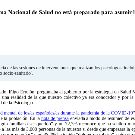
tema Nacional de Salud no está preparado para asumir 
cia de las sesiones de intervenciones que realizan los psicólogos; inclui
 socio-sanitario'.
do, Iñigo Errejón, preguntaba al gobierno por la estrategia en Salud 
una realidad de la que nuestro colectivo ya era conocedor y por la 
 de la Psicología.
ud mental de los/as españoles/as durante la pandemia de la COVID-19
"
de la población. En la
nota de prensa
enviada a modo de resumen de est
ún familiar o ser querido” y un 72,3% reconoce que ha sentido much
ó a las más de 3.000 personas de la muestra si desde que empezara la 
 pocas energías” y un 38,7% ha tenido “dolores de cabeza”, entre otr