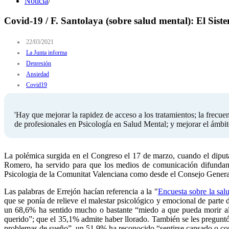
Noticia
/
Covid-19 / F. Santolaya (sobre salud mental): El Sis
22/03/2021
La Junta informa
Depresión
Ansiedad
Covid19
'Hay que mejorar la rapidez de acceso a los tratamientos; la frecuen
de profesionales en Psicología en Salud Mental; y mejorar el ámbito
La polémica surgida en el Congreso el 17 de marzo, cuando el diputa
Romero, ha servido para que los medios de comunicación difundan 
Psicologia de la Comunitat Valenciana como desde el Consejo General
Las palabras de Errejón hacían referencia a la "
Encuesta sobre la sal
que se ponía de relieve el malestar psicológico y emocional de parte 
un 68,6% ha sentido mucho o bastante “miedo a que pueda morir alg
querido”; que el 35,1% admite haber llorado. También se les pregunt
problemas de sueño”, un 51,9% ha reconocido “sentirse cansado o con