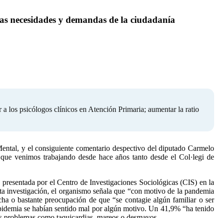
las necesidades y demandas de la ciudadanía
r a los psicólogos clínicos en Atención Primaria; aumentar la ratio
Mental, y el consiguiente comentario despectivo del diputado Carmelo
que venimos trabajando desde hace años tanto desde el Col·legi de
 presentada por el Centro de Investigaciones Sociológicas (CIS) en la
a investigación, el organismo señala que “con motivo de la pandemia
a o bastante preocupación de que “se contagie algún familiar o ser
epidemia se habían sentido mal por algún motivo. Un 41,9% “ha tenido
os problemas como taquicardias, mareos o desmayos.