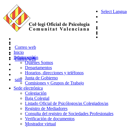
Select Langua
Correo web
Inicio
Información
Iniciar sesión
Correo web
Quiénes Somos
Departamentos
Horarios, direcciones y teléfonos
Junta de Gobierno
salir
Comisiones y Grupos de Trabajo
Sede electrónica
Colegiación
Baja Colegial
Listado Oficial de Psicólogos/as Colegiados/as
Registro de Mediadores
Consulta del registro de Sociedades Profesionales
Verificación de documentos
Mostrador virtual