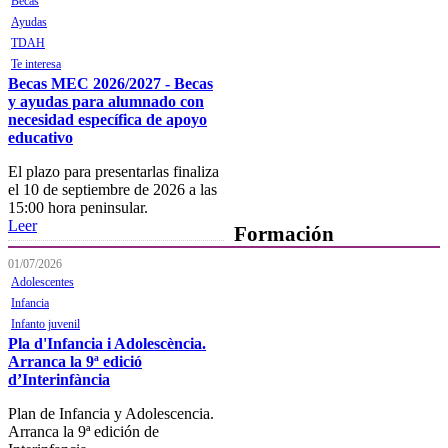
Becas
Ayudas
Horarios, direcciones y
teléfonos
TDAH
Te interesa
Junta de Gobierno
Becas MEC 2026/2027 - Becas
y ayudas para alumnado con
Comisiones y Grupos de
necesidad específica de apoyo
Trabajo
educativo
El plazo para presentarlas finaliza
el 10 de septiembre de 2026 a las
15:00 hora peninsular.
Leer
Formación
01/07/2026
Presentación
Adolescentes
Infancia
Mi formación
Infanto juvenil
Pla d'Infancia i Adolescència.
Plataforma de Formación Online
Arranca la 9ª edició
d’Interinfància
Actividades por áreas
Plan de Infancia y Adolescencia.
Buscador de actividades
Arranca la 9ª edición de
Boletín de información