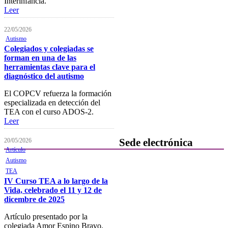
Interinfancia.
próximas actividades formativas
Leer
Novedades
22/05/2026
Autismo
FOCAD
Colegiados y colegiadas se
forman en una de las
Normativa
herramientas clave para el
diagnóstico del autismo
Becas y descuentos
El COPCV refuerza la formación
Preguntas y respuestas
especializada en detección del
habituales
TEA con el curso ADOS-2.
Leer
Contacta con formación
20/05/2026
Sede electrónica
Artículo
Autismo
Colegiación
TEA
IV Curso TEA a lo largo de la
Baja Colegial
Vida, celebrado el 11 y 12 de
dicembre de 2025
Listado Oficial de Psicólogos/as
Colegiados/as
Artículo presentado por la
colegiada Amor Espino Bravo.
Registro de Mediadores