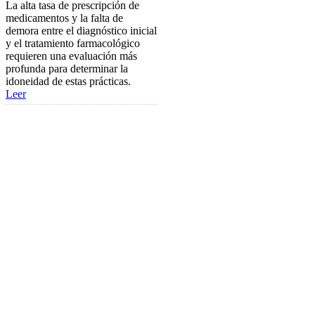
La alta tasa de prescripción de
Añadir una oferta de trabajo
medicamentos y la falta de
Tablón de anuncios
demora entre el diagnóstico inicial
y el tratamiento farmacológico
Guía de Recursos
requieren una evaluación más
profunda para determinar la
Firma Electrónica
idoneidad de estas prácticas.
Leer
Asesoría Jurídica
Club de Ocio
SODEP
Seguro Responsabilidad Civil
Foros
Biblioteca
Publicaciones
Publicaciones de carácter gratuito
Bibliotecas gratuitas de psicología