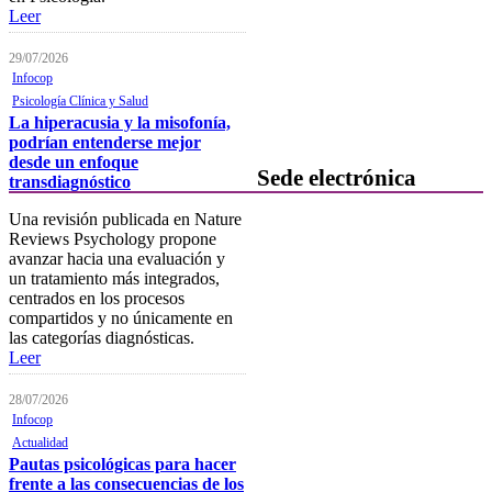
Normativa
Leer
Becas y descuentos
29/07/2026
Preguntas y respuestas
Infocop
habituales
Psicología Clínica y Salud
La hiperacusia y la misofonía,
Contacta con formación
podrían entenderse mejor
desde un enfoque
Sede electrónica
transdiagnóstico
Una revisión publicada en Nature
Colegiación
Reviews Psychology propone
avanzar hacia una evaluación y
Baja Colegial
un tratamiento más integrados,
centrados en los procesos
Listado Oficial de Psicólogos/as
compartidos y no únicamente en
Colegiados/as
las categorías diagnósticas.
Registro de Mediadores
Leer
Consulta del registro de
28/07/2026
Sociedades Profesionales
Infocop
Actualidad
Verificación de documentos
Pautas psicológicas para hacer
frente a las consecuencias de los
Mostrador virtual