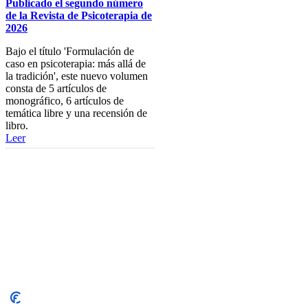
Publicado el segundo número
de la Revista de Psicoterapia de
Firma Electrónica
2026
Asesoría Jurídica
Bajo el título 'Formulación de
caso en psicoterapia: más allá de
Club de Ocio
la tradición', este nuevo volumen
SODEP
consta de 5 artículos de
monográfico, 6 artículos de
Seguro Responsabilidad Civil
temática libre y una recensión de
libro.
Foros
Leer
Biblioteca
Publicaciones
Publicaciones de carácter gratuito
Bibliotecas gratuitas de psicología
Enlaces de Interés
Webs de Colegiad@s
Correo electrónico