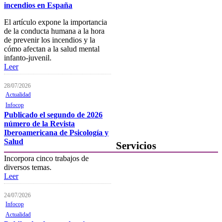
incendios en España
Área personal
El artículo expone la importancia
de la conducta humana a la hora
Notificaciones electrónicas
de prevenir los incendios y la
cómo afectan a la salud mental
Tablón electrónico
infanto-juvenil.
Buzón de denuncias de
Leer
intrusismo
28/07/2026
Presentación de escritos
Actualidad
Infocop
Canal de denuncias
Publicado el segundo de 2026
número de la Revista
Contacta con el Colegio
Iberoamericana de Psicología y
Salud
Servicios
Incorpora cinco trabajos de
Ofertas de Trabajo
diversos temas.
Leer
Añadir una oferta de trabajo
24/07/2026
Tablón de anuncios
Infocop
Actualidad
Guía de Recursos