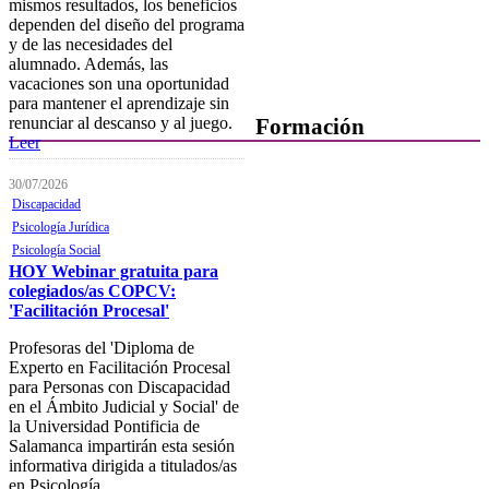
mismos resultados, los beneficios
Trabajo
dependen del diseño del programa
y de las necesidades del
alumnado. Además, las
vacaciones son una oportunidad
para mantener el aprendizaje sin
renunciar al descanso y al juego.
Formación
Leer
Presentación
30/07/2026
Discapacidad
Mi formación
Psicología Jurídica
Plataforma de Formación Online
Psicología Social
HOY Webinar gratuita para
Actividades por áreas
colegiados/as COPCV:
'Facilitación Procesal'
Buscador de actividades
Profesoras del 'Diploma de
Boletín de información
Experto en Facilitación Procesal
próximas actividades formativas
para Personas con Discapacidad
en el Ámbito Judicial y Social' de
Novedades
la Universidad Pontificia de
Salamanca impartirán esta sesión
FOCAD
informativa dirigida a titulados/as
en Psicología.