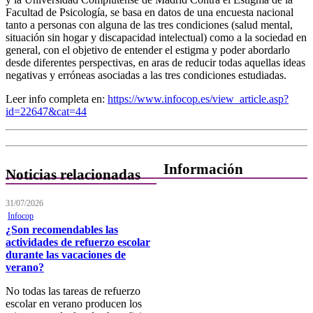
Facultad de Psicología, se basa en datos de una encuesta nacional
tanto a personas con alguna de las tres condiciones (salud mental,
situación sin hogar y discapacidad intelectual) como a la sociedad en
general, con el objetivo de entender el estigma y poder abordarlo
desde diferentes perspectivas, en aras de reducir todas aquellas ideas
negativas y erróneas asociadas a las tres condiciones estudiadas.
Leer info completa en:
https://www.infocop.es/view_article.asp?
id=22647&cat=44
Información
Noticias relacionadas
Quiénes Somos
31/07/2026
Infocop
Departamentos
¿Son recomendables las
actividades de refuerzo escolar
Horarios, direcciones y
durante las vacaciones de
teléfonos
verano?
Junta de Gobierno
No todas las tareas de refuerzo
escolar en verano producen los
Comisiones y Grupos de