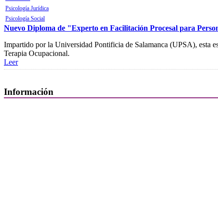
Psicología Jurídica
Psicología Social
Nuevo Diploma de "Experto en Facilitación Procesal para Person
Impartido por la Universidad Pontificia de Salamanca (UPSA), esta es
Terapia Ocupacional.
Leer
Información
Quiénes Somos
Departamentos
Horarios, direcciones y teléfonos
Junta de Gobierno
Comisiones y Grupos de Trabajo