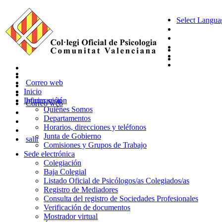
Select Langua
Correo web
Inicio
Información
Iniciar sesión
Correo web
Quiénes Somos
Departamentos
Horarios, direcciones y teléfonos
Junta de Gobierno
salir
Comisiones y Grupos de Trabajo
Sede electrónica
Colegiación
Baja Colegial
Listado Oficial de Psicólogos/as Colegiados/as
Registro de Mediadores
Consulta del registro de Sociedades Profesionales
Verificación de documentos
Mostrador virtual