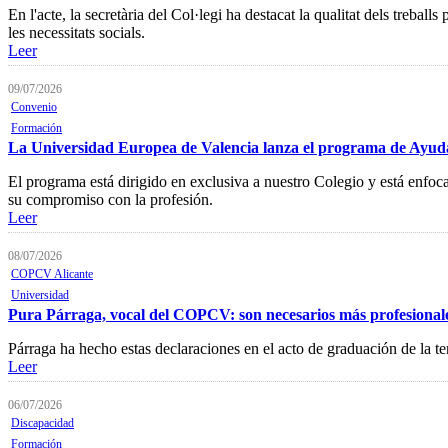
En l'acte, la secretària del Col·legi ha destacat la qualitat dels trebal
les necessitats socials.
Leer
09/07/2026
Convenio
Formación
La Universidad Europea de Valencia lanza el programa de Ayudas
El programa está dirigido en exclusiva a nuestro Colegio y está enfo
su compromiso con la profesión.
Leer
08/07/2026
COPCV Alicante
Universidad
Pura Párraga, vocal del COPCV: son necesarios más profesionales d
Párraga ha hecho estas declaraciones en el acto de graduación de la
Leer
06/07/2026
Discapacidad
Formación